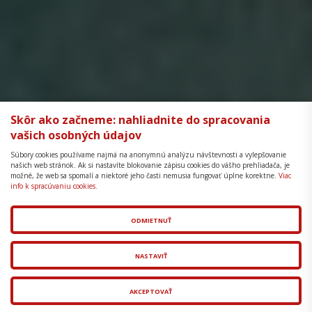
Skôr ako začneme: nahliadnite do spracovania
vašich osobných údajov
Súbory cookies používame najmä na anonymnú analýzu návštevnosti a vylepšovanie
našich web stránok. Ak si nastavíte blokovanie zápisu cookies do vášho prehliadača, je
možné, že web sa spomalí a niektoré jeho časti nemusia fungovať úplne korektne.
Viac
info k spracúvaniu cookies.
ODMIETNUŤ
NASTAVIŤ
AKCEPTOVAŤ
Vyskladajte si svoje medzinárodne akreditované (ICF)