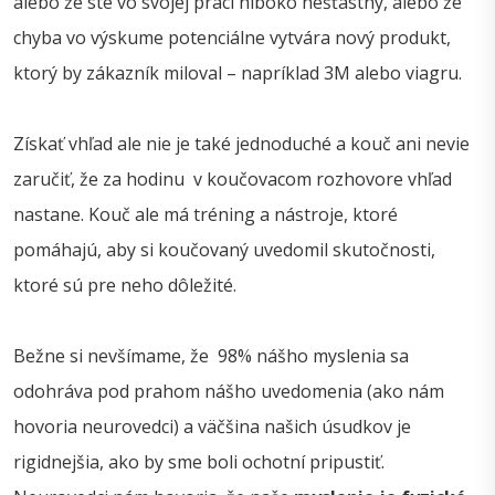
alebo že ste vo svojej práci hlboko nešťastný, alebo že
chyba vo výskume potenciálne vytvára nový produkt,
ktorý by zákazník miloval – napríklad 3M alebo viagru.
Získať vhľad ale nie je také jednoduché a kouč ani nevie
zaručiť, že za hodinu v koučovacom rozhovore vhľad
nastane. Kouč ale má tréning a nástroje, ktoré
pomáhajú, aby si koučovaný uvedomil skutočnosti,
ktoré sú pre neho dôležité.
Bežne si nevšímame, že 98% nášho myslenia sa
odohráva pod prahom nášho uvedomenia (ako nám
hovoria neurovedci) a väčšina našich úsudkov je
rigidnejšia, ako by sme boli ochotní pripustiť.