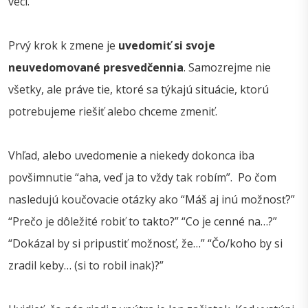
vecí.
Prvý krok k zmene je
uvedomiť si svoje
neuvedomované presvedčennia
. Samozrejme nie
všetky, ale práve tie, ktoré sa týkajú situácie, ktorú
potrebujeme riešiť alebo chceme zmeniť.
Vhľad, alebo uvedomenie a niekedy dokonca iba
povšimnutie “aha, veď ja to vždy tak robím”. Po čom
nasledujú koučovacie otázky ako “Máš aj inú možnosť?”
“Prečo je dôležité robiť to takto?” “Co je cenné na…?”
“Dokázal by si pripustiť možnosť, že…” “Čo/koho by si
zradil keby… (si to robil inak)?”