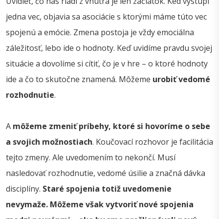
Uvidieť, čo nás riadi z vnútra je len začiatok. Ked vystúpi
jedna vec, objavia sa asociácie s ktorými máme túto vec
spojenú a emócie. Zmena postoja je vždy emociálna
záležitosť, lebo ide o hodnoty. Keď uvidíme pravdu svojej
situácie a dovolíme si cítiť, čo je v hre – o ktoré hodnoty
ide a čo to skutočne znamená. Môžeme
urobiť vedomé
rozhodnutie
.
A
môžeme zmeniť príbehy, ktoré si hovoríme o sebe
a svojich možnostiach
. Koučovací rozhovor je facilitácia
tejto zmeny. Ale uvedomením to nekončí. Musí
nasledovať rozhodnutie, vedomé úsilie a značná dávka
disciplíny.
Staré spojenia totiž uvedomenie
nevymaže. Môžeme však vytvoriť nové spojenia