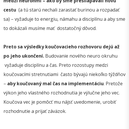
medzi neurónmi – ako by sme prešliapávali novú
cestu
(a tú starú nechali zarastať burinou a rozpadať
sa) – vyžaduje to energiu, námahu a disciplínu a aby sme
to dokázali musíme mať dostatočný dôvod.
Preto sa výsledky koučovacieho rozhovoru dejú až
po jeho ukončení.
Budovanie nového neuro okruhu
vyžaduje disciplínu a čas. Preto rozostupy medzi
koučovacími stretnutiami často bývajú niekoľko týždňov
–
aby koučovaný mal čas na implementáciu
. Pretože
výkon jeho vlastného rozhodnutia je výlučne jeho vec.
Koučova vec je pomôcť mu nájsť uvedomenie, urobiť
rozhodnutie a prijať záväzok.