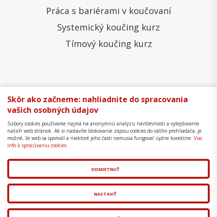
Práca s bariérami v koučovaní
Systemický koučing kurz
Tímový koučing kurz
Všeobecné obchodné podmienky
Správa cookies
Skôr ako začneme: nahliadnite do spracovania
vašich osobných údajov
Ochrana osobných údajov
Reklamačný poriadok
Súbory cookies používame najmä na anonymnú analýzu návštevnosti a vylepšovanie
Formulár na odstúpenie
Mapa stránky
našich web stránok. Ak si nastavíte blokovanie zápisu cookies do vášho prehliadača, je
možné, že web sa spomalí a niektoré jeho časti nemusia fungovať úplne korektne.
Viac
Copyright © 2018 - 2026 Business Coaching College,
info k spracúvaniu cookies.
s.r.o.
ODMIETNUŤ
Tvorba web stránok
a
redakčný systém
od
AlejTech,
spol. s r.o.
NASTAVIŤ