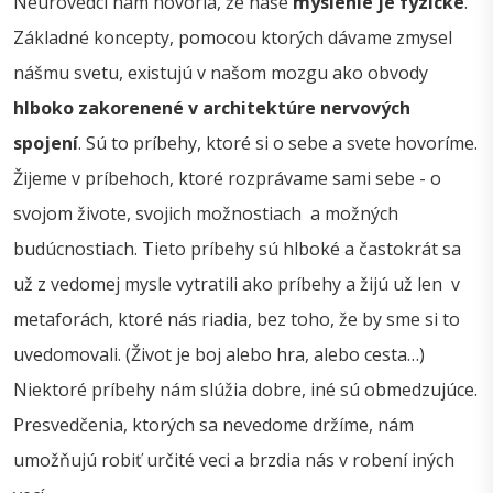
Neurovedci nám hovoria, že naše
myslenie je fyzické
.
Základné koncepty, pomocou ktorých dávame zmysel
nášmu svetu, existujú v našom mozgu ako obvody
hlboko zakorenené v architektúre nervových
spojení
. Sú to príbehy, ktoré si o sebe a svete hovoríme.
Žijeme v príbehoch, ktoré rozprávame sami sebe - o
svojom živote, svojich možnostiach a možných
budúcnostiach. Tieto príbehy sú hlboké a častokrát sa
už z vedomej mysle vytratili ako príbehy a žijú už len v
metaforách, ktoré nás riadia, bez toho, že by sme si to
uvedomovali. (Život je boj alebo hra, alebo cesta…)
Niektoré príbehy nám slúžia dobre, iné sú obmedzujúce.
Presvedčenia, ktorých sa nevedome držíme, nám
umožňujú robiť určité veci a brzdia nás v robení iných