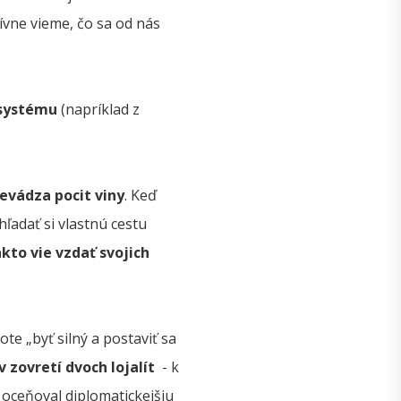
ívne vieme, čo sa od nás
o systému
(napríklad z
evádza pocit viny
. Keď
ľadať si vlastnú cestu
akto vie vzdať svojich
ote „byť silný a postaviť sa
v zovretí dvoch lojalít
- k
oceňoval diplomatickejšiu