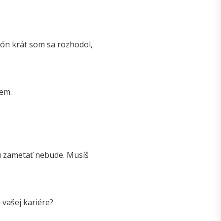
lión krát som sa rozhodol,
jem.
ou zametať nebude. Musíš
 vašej kariére?