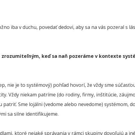
žno iba v duchu, povedať dedovi, aby sa na vás pozeral s lá
a zrozumiteľným, keď sa naň pozeráme v kontexte syst
lep, nie je to systémový) pohľad hovorí, že vždy sme súčasť
ty. Vždy niekam patríme (do rodiny, firmy, inštitúcie, záujm
patriť. Sme lojálni (vedome alebo nevedome) systémom, do
i sa silne identifikujeme.
idlami, ktoré nejaké správania v rámci skupiny dovoľujú a in