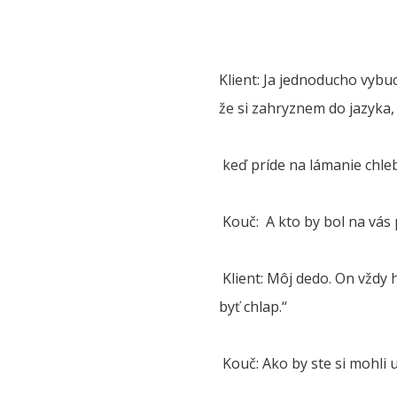
Klient: Ja jednoducho vybu
že si zahryznem do jazyka, 
keď príde na lámanie chle
Kouč: A kto by bol na vás 
Klient: Môj dedo. On vždy 
byť chlap.“
Kouč: Ako by ste si mohli 