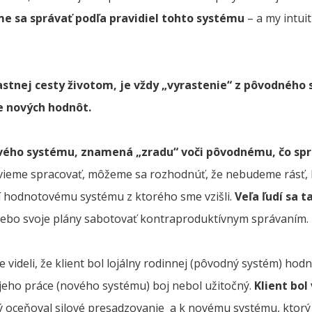
e sa správať podľa pravidiel tohto systému
– a my intuit
astnej cesty životom, je vždy „vyrastenie“ z pôvodnéh
ie nových hodnôt.
vého systému, znamená „zradu“ voči pôvodnému, čo spr
evieme spracovať, môžeme sa rozhodnúť, že nebudeme rásť, h
 hodnotovému systému z ktorého sme vzišli.
Veľa ľudí sa t
ebo svoje plány sabotovať kontraproduktívnym správaním.
 videli, že klient bol lojálny rodinnej (pôvodný systém) hodn
 jeho práce (nového systému) boj nebol užitočný.
Klient bol 
oceňoval silové presadzovanie a k novému systému, ktorý 