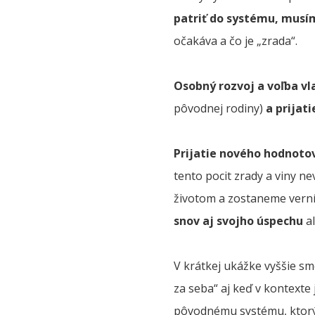
patriť do systému, musím
očakáva a čo je „zrada“.
Osobný rozvoj a voľba vl
pôvodnej rodiny)
a prijat
Prijatie nového hodnoto
tento pocit zrady a viny n
životom a zostaneme verní
snov aj svojho úspechu
al
V krátkej ukážke vyššie sme
za seba“ aj keď v kontexte
pôvodnému systému, ktorý 