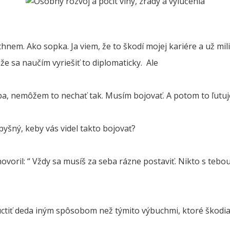
chnem. Ako sopka. Ja viem, že to škodí mojej kariére a už mi
že sa naučím vyriešiť to diplomaticky. Ale
ba, nemôžem to nechať tak. Musím bojovať. A potom to ľutu
pyšný, keby vás videl takto bojovať?
hovoril: “ Vždy sa musíš za seba rázne postaviť. Nikto s teb
uctiť deda iným spôsobom než týmito výbuchmi, ktoré škodia