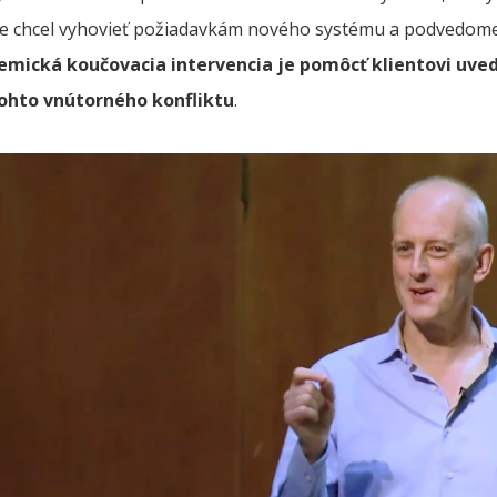
e chcel vyhovieť požiadavkám nového systému a podvedome bo
emická koučovacia intervencia je pomôcť klientovi uvedom
tohto vnútorného konfliktu
.