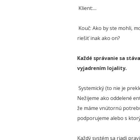
Klient:....
Kouč: Ako by ste mohli, mo
riešiť inak ako on?
Každé správanie sa stáv
vyjadrením lojality.
Systemický (to nie je prek
Nežijeme ako oddelené enti
že máme vnútornú potrebu 
podporujeme alebo s ktorým
Každý systém sa riadi prav