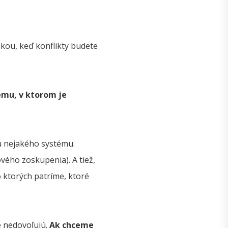
skou, keď konflikty budete
ému, v ktorom je
ou nejakého systému.
ového zoskupenia). A tiež,
 ktorých patríme, ktoré
é nedovoľujú.
Ak chceme