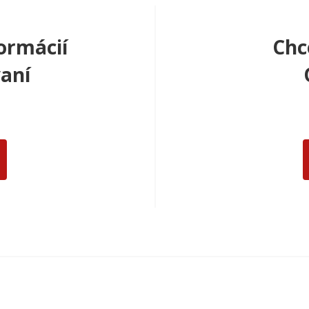
ormácií
Chc
aní