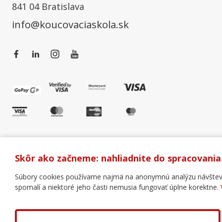
841 04 Bratislava
info@koucovaciaskola.sk
Skôr ako začneme: nahliadnite do spracovania
Súbory cookies používame najmä na anonymnú analýzu návštevnos
spomalí a niektoré jeho časti nemusia fungovať úplne korektne.
Všeobecné obchodné podmienky
Správa cookies
Copyright © 2018 - 2026 Business Coaching College, s.r.o