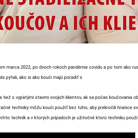
om marca 2022, po dvoch rokoch pandémie covidu a po tom ako rusk
s pýtali, ako si ako kouči majú poradiť s 
tiež s vypätými stavmi svojich klientov, ak sa počas koučovania obj
začné techniky môžu kouči použiť bez toho, aby prekročili hranice sv
ýchto techník a v ktorých prípadoch je užitočné ktorú techniku použi