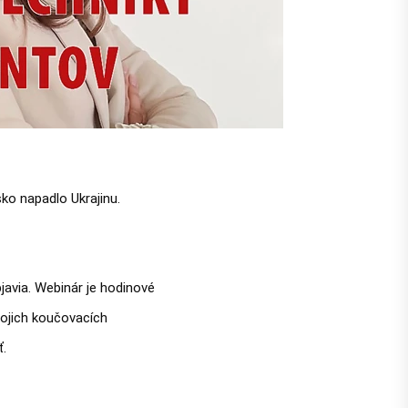
o napadlo Ukrajinu. 
avia. Webinár je hodinové 
ojich koučovacích 
ť.