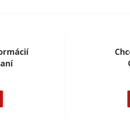
ormácií
Chc
aní