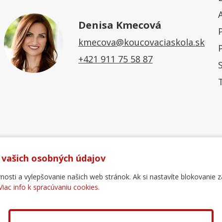
Denisa Kmecová
kmecova@koucovaciaskola.sk
+421 911 75 58 87
 vašich osobných údajov
ti a vylepšovanie našich web stránok. Ak si nastavíte blokovanie z
Viac info k spracúvaniu cookies.
Ochrana osobných údajov
Reklamačný poriadok
For
.