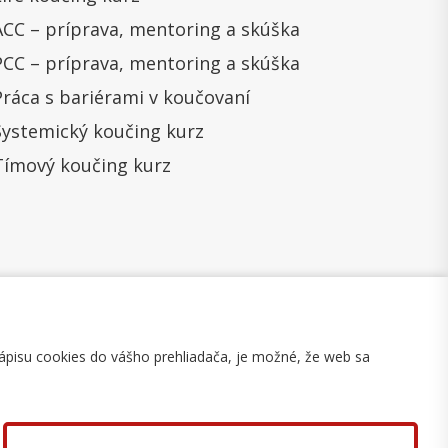
ACC – príprava, mentoring a skúška
PCC – príprava, mentoring a skúška
Práca s bariérami v koučovaní
Systemický koučing kurz
Tímový koučing kurz
ápisu cookies do vášho prehliadača, je možné, že web sa
mulár na odstúpenie
Mapa stránky