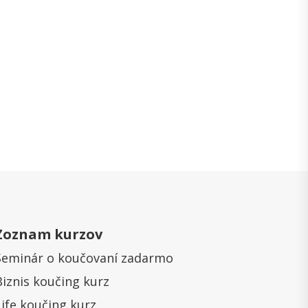
Zoznam kurzov
Seminár o koučovaní zadarmo
Biznis koučing kurz
Life koučing kurz