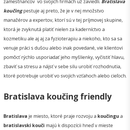
zamestnancov vo svojich firmách už zaviedli.
Bratislava
koučing
pestuje aj preto, že je v nej množstvo
manažérov a expertov, ktorí sú v tej príjmovej skupine,
ktorá je zvyknutá platiť nielen za kaderníctvo a
kozmetiku ale aj aj za fyzioterapiu a niekoho, kto sa sa
venuje práci s dušou alebo inak povedané, vie klientovi
pomôcť rýchlo usporiadať jeho myšlienky, vyčistiť hlavu,
zbaviť sa stresu a nájsť v sebe silu urobiť rozhodnutia,
ktoré potrebuje urobiť vo svojich vzťahoch alebo cieľoch.
Bratislava koučing friendly
Bratislava
je miesto, ktoré praje rozvoju a
koučingu
a
bratislavskí kouči
majú k dispozícii hneď v mieste