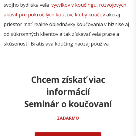
svojho bydliska veľa
výcvikov v koučingu
,
rozvojových
aktivít pre pokročilých koučov
,
kluby koučov
ako aj
priestor mať reálne objednávky koučovania v biznise aj
od súkromných klientov a tak získavať veľa praxe a
skúseností. Bratislava koučing naozaj používa.
Chcem získať viac
informácií
Seminár o koučovaní
ZADARMO