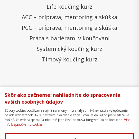
Life koučing kurz
ACC – príprava, mentoring a skúška
PCC – príprava, mentoring a skúška
Práca s bariérami v koučovaní
Systemický koučing kurz
Tímový koučing kurz
Všeobecné obchodné podmienky
Správa cookies
Skôr ako začneme: nahliadnite do spracovania
vašich osobných údajov
Ochrana osobných údajov
Reklamačný poriadok
Súbory cookies používame najmä na anonymnú analýzu návštevnosti a vylepšovanie
Formulár na odstúpenie
Mapa stránky
našich web stránok. Ak si nastavíte blokovanie zápisu cookies do vášho prehliadača, je
možné, že web sa spomalí a niektoré jeho časti nemusia fungovať úplne korektne.
Viac
Copyright © 2018 - 2026 Business Coaching College,
info k spracúvaniu cookies.
s.r.o.