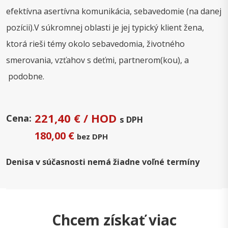
efektívna asertívna komunikácia, sebavedomie (na danej
pozícii).V súkromnej oblasti je jej typický klient žena,
ktorá rieši témy okolo sebavedomia, životného
smerovania, vzťahov s deťmi, partnerom(kou), a
podobne.
221,40 € / HOD
Cena:
s DPH
180,00 €
bez DPH
Denisa v súčasnosti nemá žiadne voľné termíny
Chcem získať viac