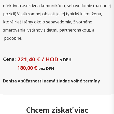
efektívna asertívna komunikácia, sebavedomie (na danej
pozícii).V súkromnej oblasti je jej typický klient žena,
ktorá rieši témy okolo sebavedomia, životného
smerovania, vzťahov s deťmi, partnerom(kou), a
podobne.
221,40 € / HOD
Cena:
s DPH
180,00 €
bez DPH
Denisa v súčasnosti nemá žiadne voľné termíny
Chcem získať viac