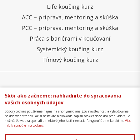
Life koučing kurz
ACC – príprava, mentoring a skúška
PCC – príprava, mentoring a skúška
Práca s bariérami v koučovaní
Systemický koučing kurz
Tímový koučing kurz
Všeobecné obchodné podmienky
Správa cookies
Skôr ako začneme: nahliadnite do spracovania
vašich osobných údajov
Ochrana osobných údajov
Reklamačný poriadok
Súbory cookies používame najmä na anonymnú analýzu návštevnosti a vylepšovanie
Formulár na odstúpenie
Mapa stránky
našich web stránok. Ak si nastavíte blokovanie zápisu cookies do vášho prehliadača, je
možné, že web sa spomalí a niektoré jeho časti nemusia fungovať úplne korektne.
Viac
Copyright © 2018 - 2026 Business Coaching College,
info k spracúvaniu cookies.
s.r.o.