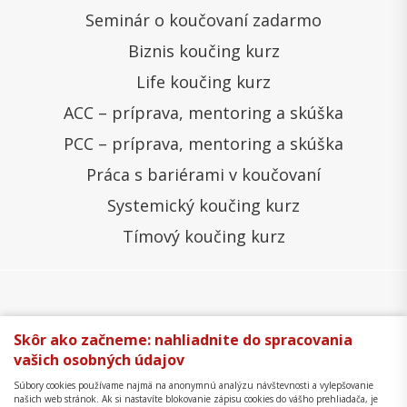
Seminár o koučovaní zadarmo
Biznis koučing kurz
Life koučing kurz
ACC – príprava, mentoring a skúška
PCC – príprava, mentoring a skúška
Práca s bariérami v koučovaní
Systemický koučing kurz
Tímový koučing kurz
Všeobecné obchodné podmienky
Správa cookies
Skôr ako začneme: nahliadnite do spracovania
vašich osobných údajov
Ochrana osobných údajov
Reklamačný poriadok
Súbory cookies používame najmä na anonymnú analýzu návštevnosti a vylepšovanie
Formulár na odstúpenie
Mapa stránky
našich web stránok. Ak si nastavíte blokovanie zápisu cookies do vášho prehliadača, je