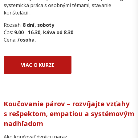
systemická práca s osobnými témami, stavanie
konštelácií .
Rozsah:
8 dní, soboty
Čas:
9.00 - 16.30, káva od 8.30
Cena:
/osoba.
VIAC O KURZE
Koučovanie párov – rozvíjajte vzťahy
s rešpektom, empatiou a systémovým
nadhľadom
Ako koučovať dvojicu naraz