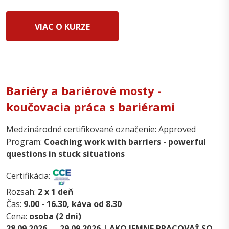
VIAC O KURZE
Bariéry a bariérové mosty -
koučovacia práca s bariérami
Medzinárodné certifikované označenie: Approved
Program:
Coaching work with barriers - powerful
questions in stuck situations
Certifikácia:
Rozsah:
2 x 1 deň
Čas:
9.00 - 16.30, káva od 8.30
Cena:
osoba (2 dni)
28.09.2026 — 29.09.2026 | AKO JEMNE PRACOVAŤ SO