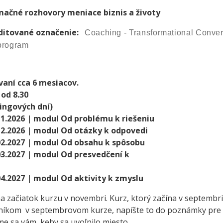
ačné rozhovory meniace biznis a životy
itované označenie:
Coaching - Transformational Conve
program
rvaní cca 6 mesiacov.
 od 8.30
ingových dní)
11.2026 | modul Od problému k riešeniu
12.2026 | modul Od otázky k odpovedi
02.2027 | modul Od obsahu k spôsobu
03.2027 | modul Od presvedčení k
04.2027 | modul Od aktivity k zmyslu
a začiatok kurzu v novembri. Kurz, ktorý začína v septembri
dníkom v septembrovom kurze, napíšte to do poznámky pre 
sme sa vám, keby sa uvoľnilo miesto.