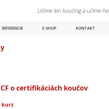
Učíme len koučing a učíme h
REFERENCIE
E-SHOP
KONTAKT
by
ICF o certifikáciách koučov
 kurz