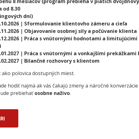
ebehu 8 mesiacov (program prebieha v piatich dvojdňový
a od 8.30
ingových dní)
.10.2026 | Sformulovanie klientovho zámeru a cieľa
.11.2026 | Objavovanie osobnej sily a počúvanie klienta
.12.2026 | Práca s vnútornými hodnotami a limitujúcimi
i
.01.2027 | Práca s vnútornými a vonkajšími prekážkami 
.02.2027 | Bilančné rozhovory s klientom
c ako polovica dostupných miest.
de hodiť najmä ak vás čakajú zmeny a náročné konverzácie
 bude prebiehať
osobne naživo
.
RI