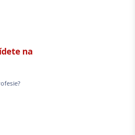
ídete na
rofesie?