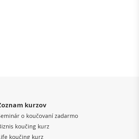
Zoznam kurzov
Seminár o koučovaní zadarmo
Biznis koučing kurz
Life koučing kurz