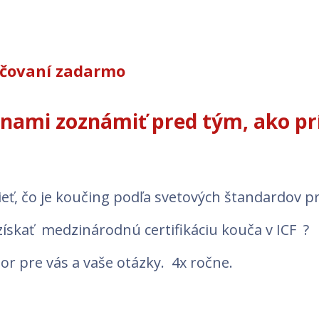
učovaní zadarmo
 nami zoznámiť pred tým, ako pr
ieť, čo je koučing podľa svetových štandardov p
získať medzinárodnú certifikáciu kouča v ICF ?
tor pre vás a vaše otázky. 4x ročne.