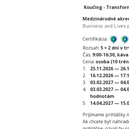
Koučing - Transform
Medzinárodné akred
Business and Lives 
Certifikácia:
Rozsah:
5 × 2 dni v t
Čas:
9:00-16:30, káva
Cena:
osoba (10 trén
1.
25.11.2026 — 26.
2.
16.12.2026 — 17.
3.
03.02.2027 — 04.
4.
03.03.2027 — 04.
hodnotám
5.
14.04.2027 — 15.
Prijímame prihlášky n
Ak chcete byť náhra
prihláške, ozvali by 