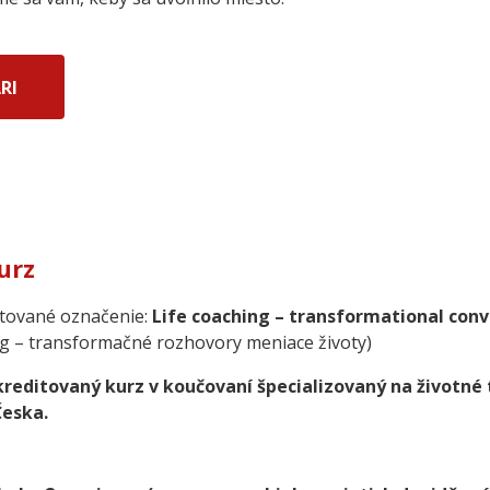
RI
urz
tované označenie:
Life coaching – transformational con
ng – transformačné rozhovory meniace životy)
akreditovaný kurz v koučovaní špecializovaný na životn
Česka.