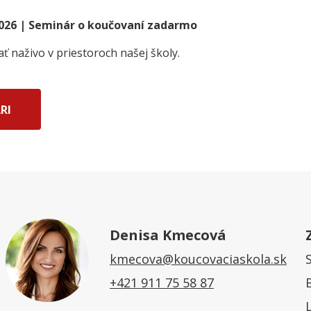
2026 | Seminár o koučovaní zadarmo
 naživo v priestoroch našej školy.
RI
Denisa Kmecová
kmecova@koucovaciaskola.sk
+421 911 75 58 87