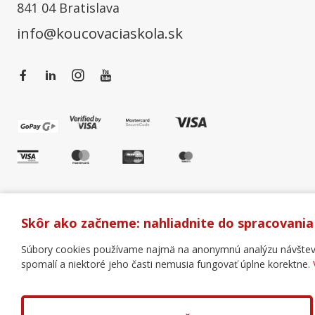
841 04 Bratislava
info@koucovaciaskola.sk
Skôr ako začneme: nahliadnite do spracovania
Súbory cookies používame najmä na anonymnú analýzu návštevnos
spomalí a niektoré jeho časti nemusia fungovať úplne korektne.
Všeobecné obchodné podmienky
Správa cookies
Copyright © 2018 - 2026 Business Coaching College, s.r.o