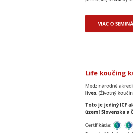
VIAC O SEMINÁ
Life koučing k
Medzinárodné akredi
lives.
(Životný kouči
Toto je jediný ICF 
území Slovenska a 
Certifikácia: