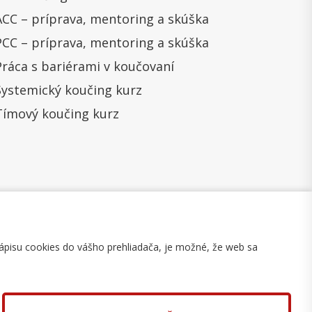
ACC – príprava, mentoring a skúška
PCC – príprava, mentoring a skúška
Práca s bariérami v koučovaní
Systemický koučing kurz
Tímový koučing kurz
ápisu cookies do vášho prehliadača, je možné, že web sa
mulár na odstúpenie
Mapa stránky