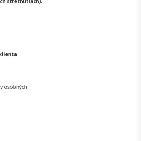
ch stretnutiach).
klienta
 v osobných