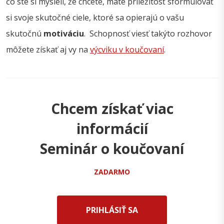
čo ste si mysleli, že chcete, máte príležitosť sformulovať
si svoje skutočné ciele, ktoré sa opierajú o vašu
skutočnú
motiváciu
. Schopnosť viesť takýto rozhovor
môžete získať aj vy na
výcviku v koučovaní
.
Chcem získať viac
informácií
Seminár o koučovaní
ZADARMO
PRIHLÁSIŤ SA