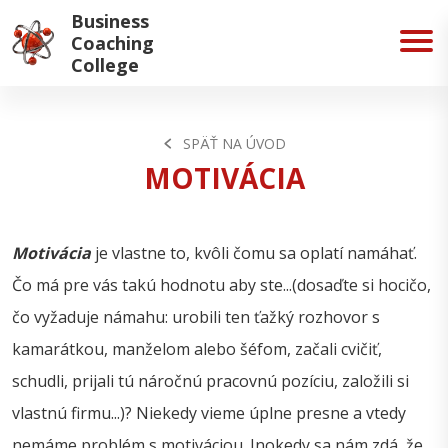
Business
Coaching
College
SPÄŤ NA ÚVOD
MOTIVÁCIA
Motivácia
je vlastne to, kvôli čomu sa oplatí namáhať.
Čo má pre vás takú hodnotu aby ste...(dosaďte si hocičo,
čo vyžaduje námahu: urobili ten ťažký rozhovor s
kamarátkou, manželom alebo šéfom, začali cvičiť,
schudli, prijali tú náročnú pracovnú pozíciu, založili si
vlastnú firmu...)? Niekedy vieme úplne presne a vtedy
nemáme problém s motiváciou. Inokedy sa nám zdá, že