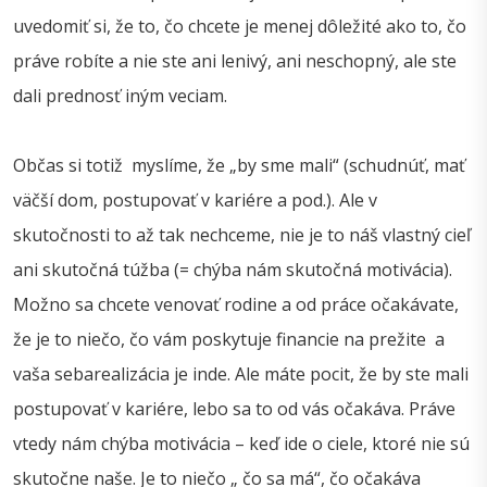
uvedomiť si, že to, čo chcete je menej dôležité ako to, čo
práve robíte a nie ste ani lenivý, ani neschopný, ale ste
dali prednosť iným veciam.
Občas si totiž myslíme, že „by sme mali“ (schudnúť, mať
väčší dom, postupovať v kariére a pod.). Ale v
skutočnosti to až tak nechceme, nie je to náš vlastný cieľ
ani skutočná túžba (= chýba nám skutočná motivácia).
Možno sa chcete venovať rodine a od práce očakávate,
že je to niečo, čo vám poskytuje financie na prežite a
vaša sebarealizácia je inde. Ale máte pocit, že by ste mali
postupovať v kariére, lebo sa to od vás očakáva. Práve
vtedy nám chýba motivácia – keď ide o ciele, ktoré nie sú
skutočne naše. Je to niečo „ čo sa má“, čo očakáva