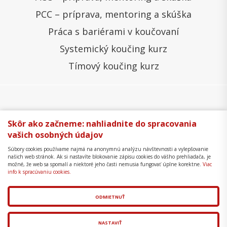
PCC – príprava, mentoring a skúška
Práca s bariérami v koučovaní
Systemický koučing kurz
Tímový koučing kurz
Všeobecné obchodné podmienky
Správa cookies
Skôr ako začneme: nahliadnite do spracovania
vašich osobných údajov
Ochrana osobných údajov
Reklamačný poriadok
Súbory cookies používame najmä na anonymnú analýzu návštevnosti a vylepšovanie
Formulár na odstúpenie
Mapa stránky
našich web stránok. Ak si nastavíte blokovanie zápisu cookies do vášho prehliadača, je
možné, že web sa spomalí a niektoré jeho časti nemusia fungovať úplne korektne.
Viac
Copyright © 2018 - 2026 Business Coaching College,
info k spracúvaniu cookies.
s.r.o.
ODMIETNUŤ
Tvorba web stránok
a
redakčný systém
od
AlejTech,
spol. s r.o.
NASTAVIŤ