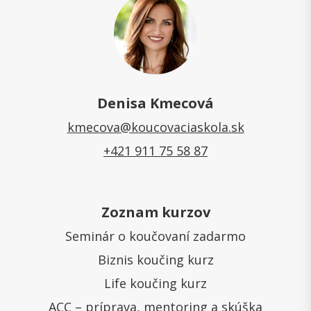
Denisa Kmecová
kmecova@koucovaciaskola.sk
+421 911 75 58 87
Zoznam kurzov
Seminár o koučovaní zadarmo
Biznis koučing kurz
Life koučing kurz
ACC – príprava, mentoring a skúška