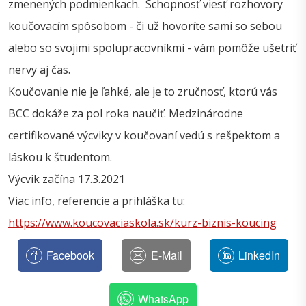
zmenených podmienkach. Schopnosť viesť rozhovory
koučovacím spôsobom - či už hovoríte sami so sebou
alebo so svojimi spolupracovníkmi - vám pomôže ušetriť
nervy aj čas.
Koučovanie nie je ľahké, ale je to zručnosť, ktorú vás
BCC dokáže za pol roka naučiť. Medzinárodne
certifikované výcviky v koučovaní vedú s rešpektom a
láskou k študentom.
Výcvik začína 17.3.2021
Viac info, referencie a prihláška tu:
https://www.koucovaciaskola.sk/kurz-biznis-koucing
Facebook
E-Mail
LinkedIn
WhatsApp