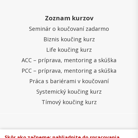
Zoznam kurzov
Seminár o koučovaní zadarmo
Biznis koučing kurz
Life koučing kurz
ACC – príprava, mentoring a skúška
PCC – príprava, mentoring a skúška
Práca s bariérami v koučovaní
Systemický koučing kurz
Tímový koučing kurz
Všeobecné obchodné podmienky
Správa cookies
Skôr ako začneme: nahliadnite do spracovania