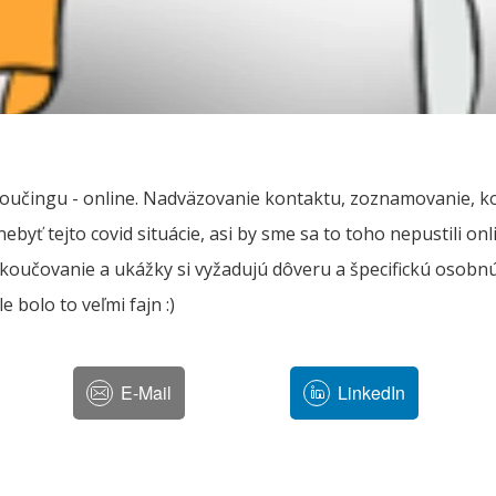
koučingu - online. Nadväzovanie kontaktu, zoznamovanie, kou
nebyť tejto covid situácie, asi by sme sa to toho nepustili on
 koučovanie a ukážky si vyžadujú dôveru a špecifickú osobn
e bolo to veľmi fajn :)
E-Mail
LinkedIn