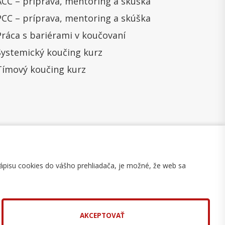
ACC – príprava, mentoring a skúška
PCC – príprava, mentoring a skúška
Práca s bariérami v koučovaní
Systemický koučing kurz
Tímový koučing kurz
ápisu cookies do vášho prehliadača, je možné, že web sa
mulár na odstúpenie
Mapa stránky
AKCEPTOVAŤ