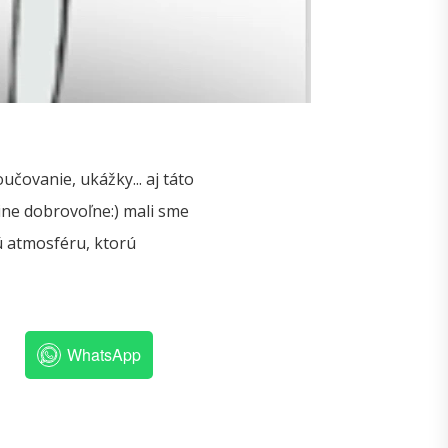
čovanie, ukážky... aj táto
line dobrovoľne:) mali sme
ú atmosféru, ktorú
WhatsApp