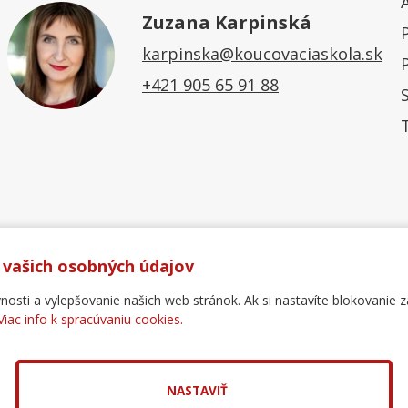
Zuzana Karpinská
karpinska@koucovaciaskola.sk
+421 905 65 91 88
 vašich osobných údajov
ti a vylepšovanie našich web stránok. Ak si nastavíte blokovanie z
Viac info k spracúvaniu cookies.
Ochrana osobných údajov
Reklamačný poriadok
For
.
pol. s r.o.
NASTAVIŤ