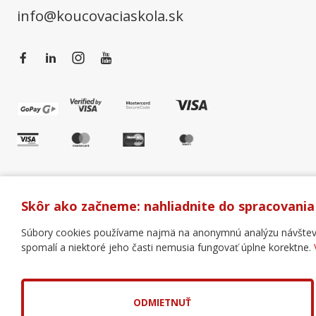
info@koucovaciaskola.sk
Skôr ako začneme: nahliadnite do spracovania
Súbory cookies používame najmä na anonymnú analýzu návštevnos
spomalí a niektoré jeho časti nemusia fungovať úplne korektne.
Všeobecné obchodné podmienky
Správa cookies
Copyright © 2018 - 2026 Business Coaching College, s.r.o
Tvorba web stránok
a
redakčný systém
od
AlejTech, s
ODMIETNUŤ