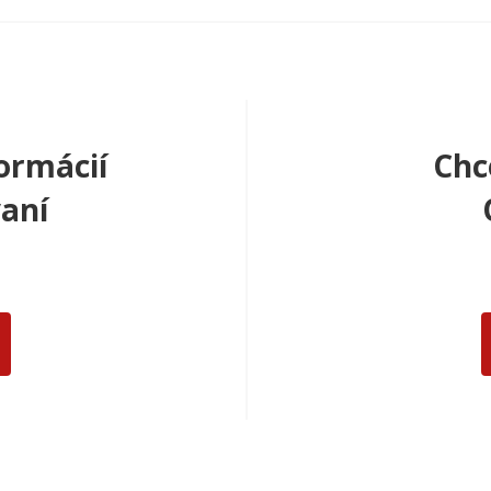
ormácií
Chc
aní