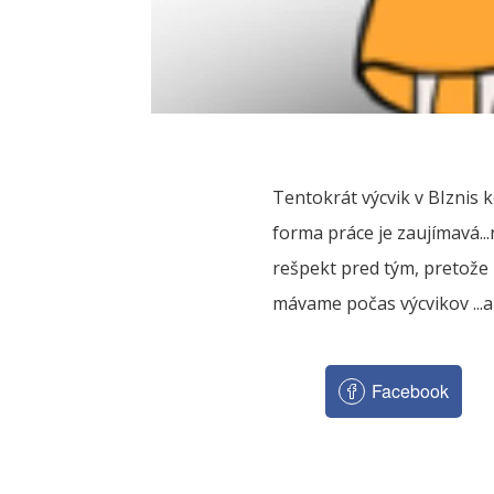
Tentokrát výcvik v BIznis 
forma práce je zaujímavá...
rešpekt pred tým, pretože
mávame počas výcvikov ...al
Facebook