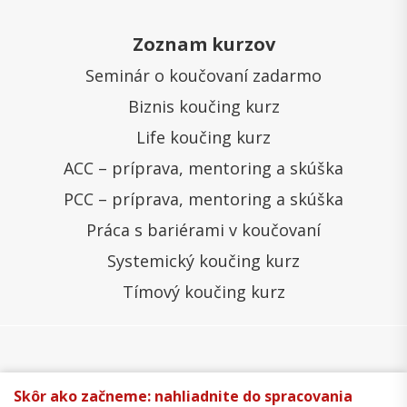
Zoznam kurzov
Seminár o koučovaní zadarmo
Biznis koučing kurz
Life koučing kurz
ACC – príprava, mentoring a skúška
PCC – príprava, mentoring a skúška
Práca s bariérami v koučovaní
Systemický koučing kurz
Tímový koučing kurz
Všeobecné obchodné podmienky
Správa cookies
Skôr ako začneme: nahliadnite do spracovania