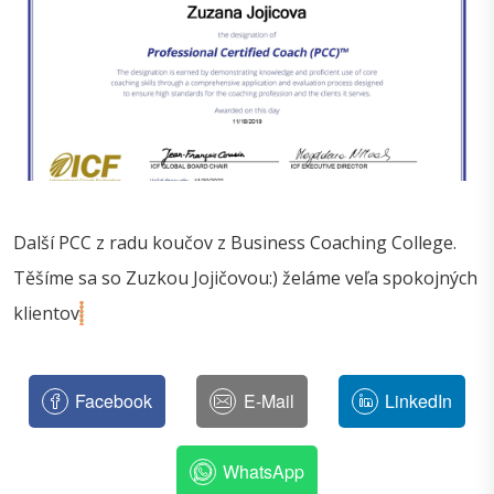
Další PCC z radu koučov z Business Coaching College.
Těšíme sa so Zuzkou Jojičovou:) želáme veľa spokojných
klientov
Facebook
E-Mail
LinkedIn
WhatsApp