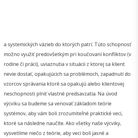
a systemických väzieb do ktorých patrí. Túto schopnosť
možno využiť predovšetkým pri koučovaní konfliktov (v
rodine či práci), uviaznutia v situácii z ktorej sa klient
nevie dostať, opakujúcich sa problémoch, zapadnutí do
vzorcov správania ktoré sa opakujú alebo klientovej
neschopnosti plniť vlastné predsavzatia. Na úvod
výcviku sa budeme sa venovať základom teórie
systémov, aby vám boli zrozumiteľné praktické veci,
ktoré sa následne naučíte. Ako všetky naše výcviky,
vysvetlíme niečo z teórie, aby veci boli jasné a