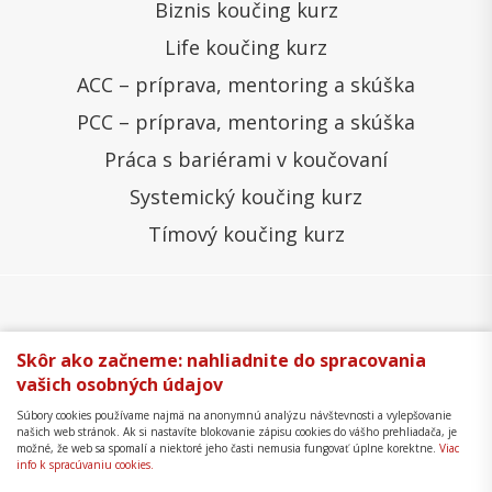
Biznis koučing kurz
Life koučing kurz
ACC – príprava, mentoring a skúška
PCC – príprava, mentoring a skúška
Práca s bariérami v koučovaní
Systemický koučing kurz
Tímový koučing kurz
Všeobecné obchodné podmienky
Správa cookies
Skôr ako začneme: nahliadnite do spracovania
vašich osobných údajov
Ochrana osobných údajov
Reklamačný poriadok
Súbory cookies používame najmä na anonymnú analýzu návštevnosti a vylepšovanie
Formulár na odstúpenie
Mapa stránky
našich web stránok. Ak si nastavíte blokovanie zápisu cookies do vášho prehliadača, je
možné, že web sa spomalí a niektoré jeho časti nemusia fungovať úplne korektne.
Viac
Copyright © 2018 - 2026 Business Coaching College,
info k spracúvaniu cookies.