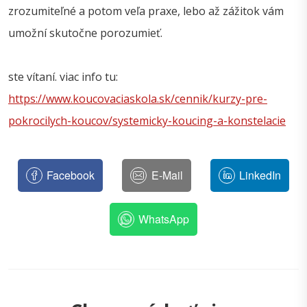
zrozumiteľné a potom veľa praxe, lebo až zážitok vám
umožní skutočne porozumieť.
ste vítaní. viac info tu:
https://www.koucovaciaskola.sk/cennik/kurzy-pre-
pokrocilych-koucov/systemicky-koucing-a-konstelacie
Facebook
E-Mail
LinkedIn
WhatsApp