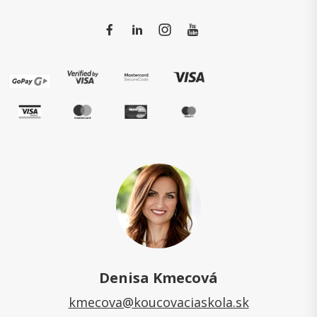
Denisa Kmecová
kmecova@koucovaciaskola.sk