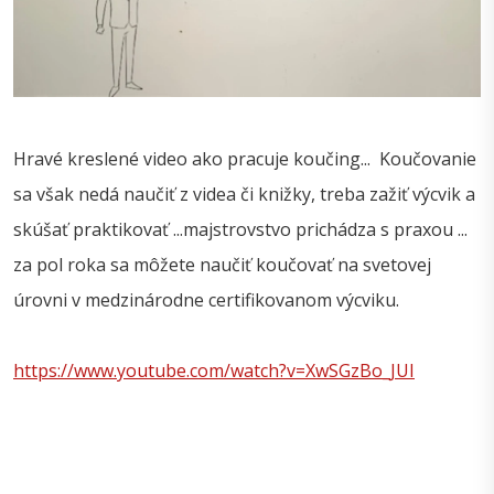
Hravé kreslené video ako pracuje koučing... Koučovanie
sa však nedá naučiť z videa či knižky, treba zažiť výcvik a
skúšať praktikovať ...majstrovstvo prichádza s praxou ...
za pol roka sa môžete naučiť koučovať na svetovej
úrovni v medzinárodne certifikovanom výcviku.
https://www.youtube.com/watch?v=XwSGzBo_JUI