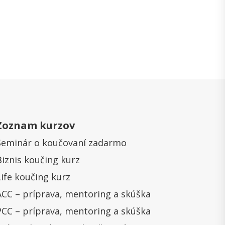
Zoznam kurzov
Seminár o koučovaní zadarmo
Biznis koučing kurz
Life koučing kurz
ACC – príprava, mentoring a skúška
PCC – príprava, mentoring a skúška