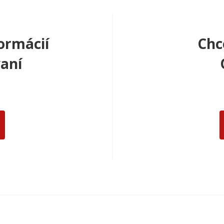
ormácií
Chc
aní