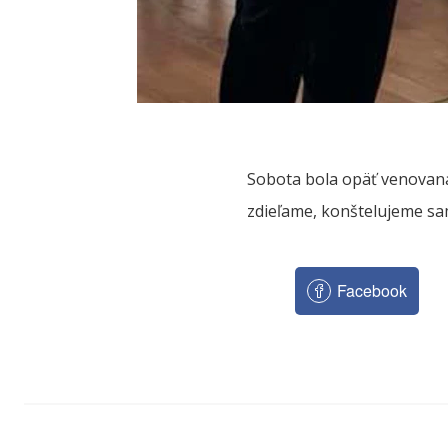
Sobota bola opäť venovana 
zdieľame, konštelujeme sam
Facebook