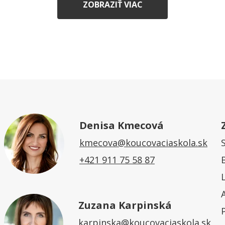
ZOBRAZIŤ VIAC
Denisa Kmecová
kmecova@koucovaciaskola.sk
+421 911 75 58 87
Zuzana Karpinská
karpinska@koucovaciaskola.sk