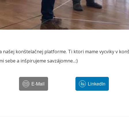
našej konštelačnej platforme. Ti ktori mame vycviky v konš
i sebe a inšpirujeme savzájomne...:)
E-Mail
LinkedIn