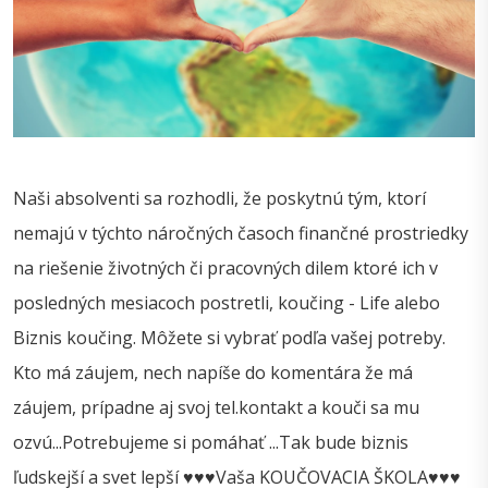
Naši absolventi sa rozhodli, že poskytnú tým, ktorí
nemajú v týchto náročných časoch finančné prostriedky
na riešenie životných či pracovných dilem ktoré ich v
posledných mesiacoch postretli, koučing - Life alebo
Biznis koučing. Môžete si vybrať podľa vašej potreby.
Kto má záujem, nech napíše do komentára že má
záujem, prípadne aj svoj tel.kontakt a kouči sa mu
ozvú...Potrebujeme si pomáhať ...Tak bude biznis
ľudskejší a svet lepší ♥♥♥Vaša KOUČOVACIA ŠKOLA♥♥♥