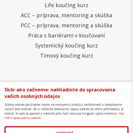
Life koučing kurz
ACC – príprava, mentoring a skúška
PCC – príprava, mentoring a skúška
Práca s bariérami v koučovaní
Systemický koučing kurz
Tímový koučing kurz
Všeobecné obchodné podmienky
Správa cookies
Skôr ako začneme: nahliadnite do spracovania
vašich osobných údajov
Ochrana osobných údajov
Reklamačný poriadok
Súbory cookies používame najmä na anonymnú analýzu návštevnosti a vylepšovanie
Formulár na odstúpenie
Mapa stránky
našich web stránok. Ak si nastavíte blokovanie zápisu cookies do vášho prehliadača, je
možné, že web sa spomalí a niektoré jeho časti nemusia fungovať úplne korektne.
Viac
Copyright © 2018 - 2026 Business Coaching College,
info k spracúvaniu cookies.
s.r.o.
ODMIETNUŤ