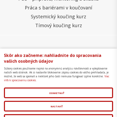
Práca s bariérami v koučovaní
Systemický koučing kurz
Tímový koučing kurz
Všeobecné obchodné podmienky
Správa cookies
Skôr ako začneme: nahliadnite do spracovania
vašich osobných údajov
Ochrana osobných údajov
Reklamačný poriadok
Súbory cookies používame najmä na anonymnú analýzu návštevnosti a vylepšovanie
Formulár na odstúpenie
Mapa stránky
našich web stránok. Ak si nastavíte blokovanie zápisu cookies do vášho prehliadača, je
možné, že web sa spomalí a niektoré jeho časti nemusia fungovať úplne korektne.
Viac
Copyright © 2018 - 2026 Business Coaching College,
info k spracúvaniu cookies.
s.r.o.
ODMIETNUŤ
Tvorba web stránok
a
redakčný systém
od
AlejTech,
spol. s r.o.
NASTAVIŤ