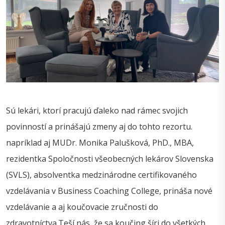
Sú lekári, ktorí pracujú ďaleko nad rámec svojich
povinností a prinášajú zmeny aj do tohto rezortu.
napríklad aj MUDr. Monika Palušková, PhD., MBA,
rezidentka Spoločnosti všeobecných lekárov Slovenska
(SVLS), absolventka medzinárodne certifikovaného
vzdelávania v Business Coaching College, prináša nové
vzdelávanie a aj koučovacie zručnosti do
zdravotníctva.Teší nás, že sa koučing šíri do všetkých