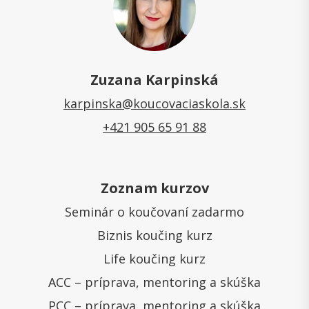
Zuzana Karpinská
karpinska@koucovaciaskola.sk
+421 905 65 91 88
Zoznam kurzov
Seminár o koučovaní zadarmo
Biznis koučing kurz
Life koučing kurz
ACC – príprava, mentoring a skúška
PCC – príprava, mentoring a skúška