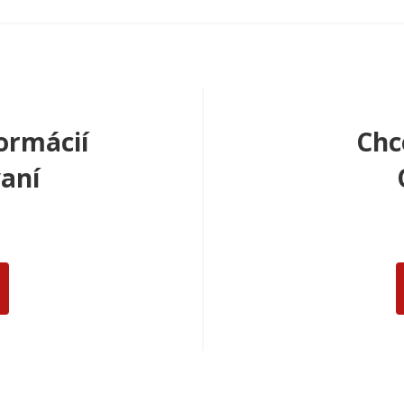
ormácií
Chc
aní