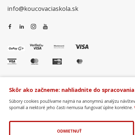
info@koucovaciaskola.sk
Skôr ako začneme: nahliadnite do spracovania
Súbory cookies používame najmä na anonymnú analýzu návštevnos
spomalí a niektoré jeho časti nemusia fungovať úplne korektne.
Všeobecné obchodné podmienky
Správa cookies
Copyright © 2018 - 2026 Business Coaching College, s.r.o
Tvorba web stránok
a
redakčný systém
od
AlejTech, s
ODMIETNUŤ