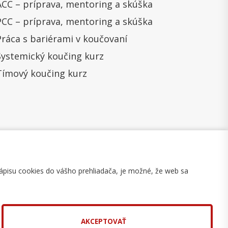
ACC – príprava, mentoring a skúška
PCC – príprava, mentoring a skúška
Práca s bariérami v koučovaní
Systemický koučing kurz
Tímový koučing kurz
ápisu cookies do vášho prehliadača, je možné, že web sa
mulár na odstúpenie
Mapa stránky
AKCEPTOVAŤ