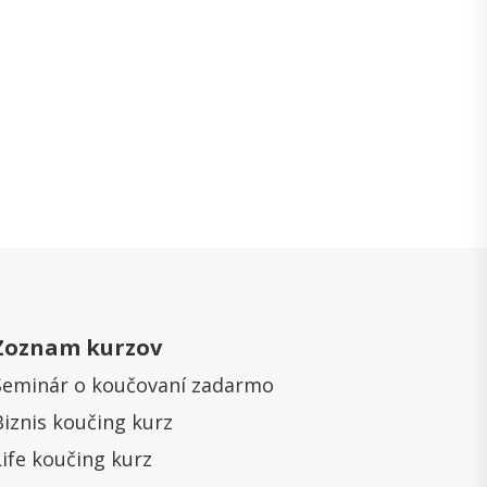
Zoznam kurzov
Seminár o koučovaní zadarmo
Biznis koučing kurz
Life koučing kurz