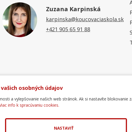
Zuzana Karpinská
karpinska@koucovaciaskola.sk
+421 905 65 91 88
 vašich osobných údajov
ti a vylepšovanie našich web stránok. Ak si nastavíte blokovanie z
Viac info k spracúvaniu cookies.
Ochrana osobných údajov
Reklamačný poriadok
For
.
pol. s r.o.
NASTAVIŤ