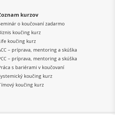
Zoznam kurzov
Seminár o koučovaní zadarmo
Biznis koučing kurz
Life koučing kurz
ACC – príprava, mentoring a skúška
PCC – príprava, mentoring a skúška
Práca s bariérami v koučovaní
Systemický koučing kurz
Tímový koučing kurz