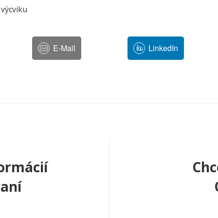
 výcviku
E-Mail
LinkedIn
ormácií
Chc
aní