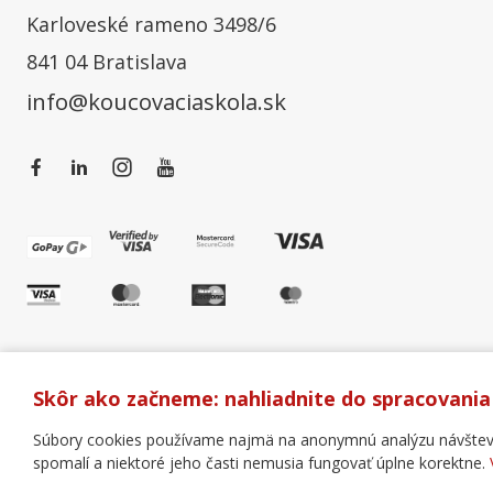
Karloveské rameno 3498/6
841 04 Bratislava
info@koucovaciaskola.sk
Skôr ako začneme: nahliadnite do spracovania
Súbory cookies používame najmä na anonymnú analýzu návštevnos
spomalí a niektoré jeho časti nemusia fungovať úplne korektne.
Všeobecné obchodné podmienky
Správa cookies