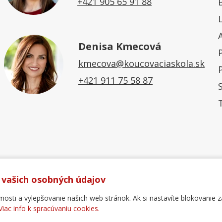
+421 905 65 91 88
Denisa Kmecová
kmecova@koucovaciaskola.sk
+421 911 75 58 87
 vašich osobných údajov
ti a vylepšovanie našich web stránok. Ak si nastavíte blokovanie z
Viac info k spracúvaniu cookies.
Ochrana osobných údajov
Reklamačný poriadok
For