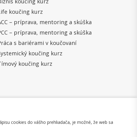
Biznis koučing kurz
Life koučing kurz
ACC – príprava, mentoring a skúška
PCC – príprava, mentoring a skúška
Práca s bariérami v koučovaní
Systemický koučing kurz
Tímový koučing kurz
ápisu cookies do vášho prehliadača, je možné, že web sa
mulár na odstúpenie
Mapa stránky