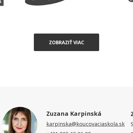
ZOBRAZIŤ VIAC
Zuzana Karpinská
karpinska@koucovaciaskola.sk