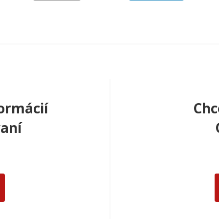
ormácií
Chc
aní