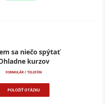
em sa niečo spýtať
Ohladne kurzov
FORMULÁR / TELEFÓN
POLOŽIŤ OTÁZKU