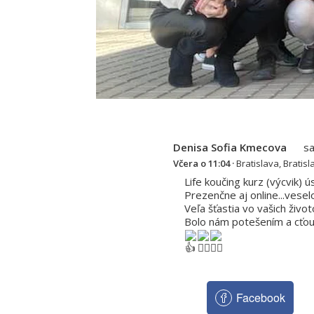
Denisa Sofia Kmecova
sa
Včera o 11:04
·
Bratislava, Bratisl
Life koučing kurz (výcvik) 
Prezenčne aj online...veselo
Veľa šťastia vo vašich živo
Bolo nám potešením a cťou
Facebook