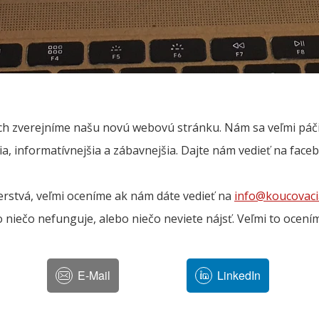
h zverejníme našu novú webovú stránku. Nám sa veľmi páči a
a, informatívnejšia a zábavnejšia. Dajte nám vedieť na fac
erstvá, veľmi oceníme ak nám dáte vedieť na
info@koucovaci
niečo nefunguje, alebo niečo neviete nájsť. Veľmi to ocení
E-Mail
LinkedIn