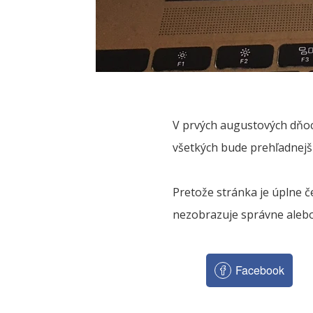
V prvých augustových dňoc
všetkých bude prehľadnejši
Pretože stránka je úplne č
nezobrazuje správne alebo 
Facebook