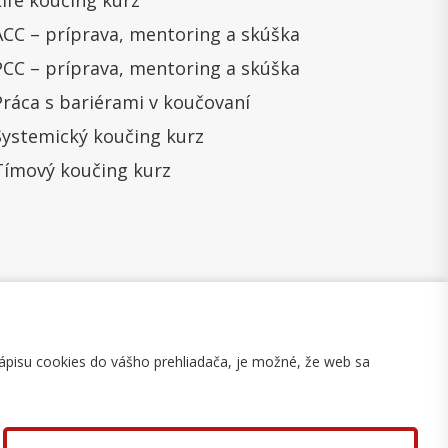
Life koučing kurz
ACC – príprava, mentoring a skúška
PCC – príprava, mentoring a skúška
Práca s bariérami v koučovaní
Systemický koučing kurz
Tímový koučing kurz
ápisu cookies do vášho prehliadača, je možné, že web sa
mulár na odstúpenie
Mapa stránky