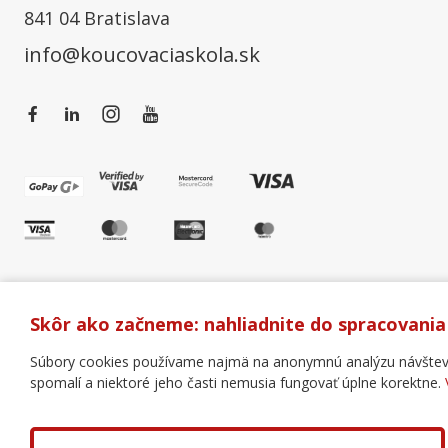
841 04 Bratislava
info@koucovaciaskola.sk
Skôr ako začneme: nahliadnite do spracovania
Súbory cookies používame najmä na anonymnú analýzu návštevnos
spomalí a niektoré jeho časti nemusia fungovať úplne korektne.
Všeobecné obchodné podmienky
Správa cookies
Copyright © 2018 - 2026 Business Coaching College, s.r.o