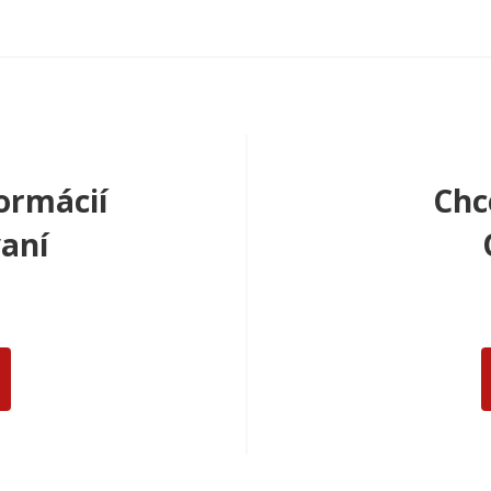
ormácií
Chc
aní