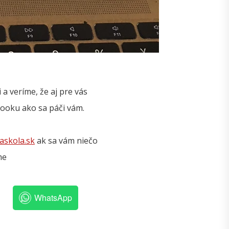
 veríme, že aj pre vás
ebooku ako sa páči vám.
askola.sk
ak sa vám niečo
me
WhatsApp