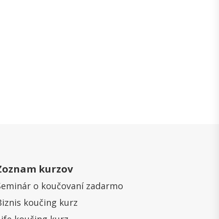
Zoznam kurzov
Seminár o koučovaní zadarmo
Biznis koučing kurz