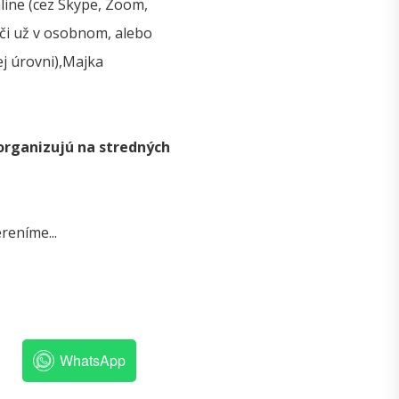
line (cez Skype, Zoom,
 či už v osobnom, alebo
j úrovni),Majka
organizujú na stredných
reníme...
WhatsApp