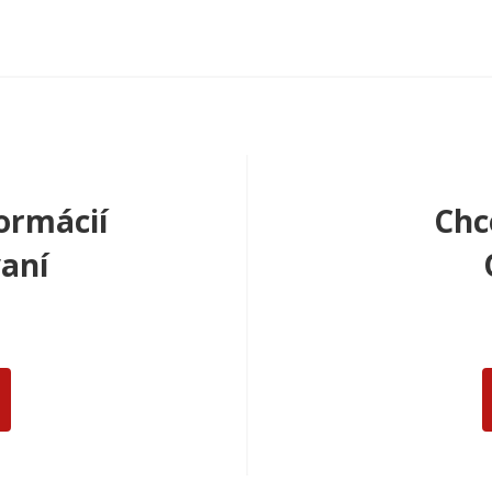
ormácií
Chc
aní