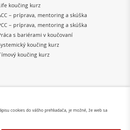
Life koučing kurz
ACC – príprava, mentoring a skúška
PCC – príprava, mentoring a skúška
Práca s bariérami v koučovaní
Systemický koučing kurz
Tímový koučing kurz
ápisu cookies do vášho prehliadača, je možné, že web sa
mulár na odstúpenie
Mapa stránky