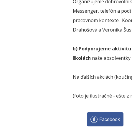
Organizujeme
dobrovoľník
Messenger, telefón a pod)
pracovnom kontexte. Koor
Drahošová a Veronika Šustr
b)
Podporujeme aktivitu 
školách
naše absolventky 
Na ďalších akciách (koučing
(foto je ilustračné - ešte 
Facebook