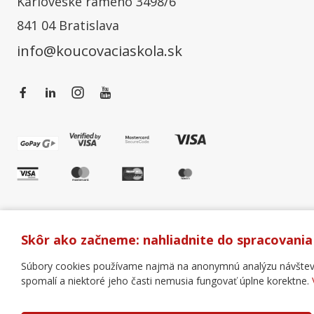
Karloveské rameno 3498/6
841 04 Bratislava
info@koucovaciaskola.sk
Skôr ako začneme: nahliadnite do spracovania
Súbory cookies používame najmä na anonymnú analýzu návštevnos
spomalí a niektoré jeho časti nemusia fungovať úplne korektne.
Všeobecné obchodné podmienky
Správa cookies