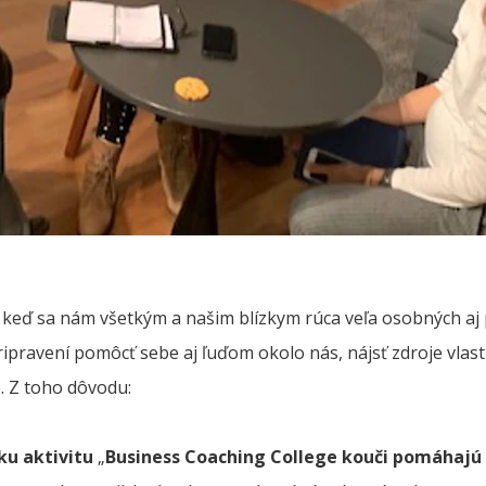
eď sa nám všetkým a našim blízkym rúca veľa osobných aj
ipravení pomôcť sebe aj ľuďom okolo nás, nájsť zdroje vlastn
é. Z toho dôvodu:
ku aktivitu
„
Business Coaching College kouči pomáhajú 