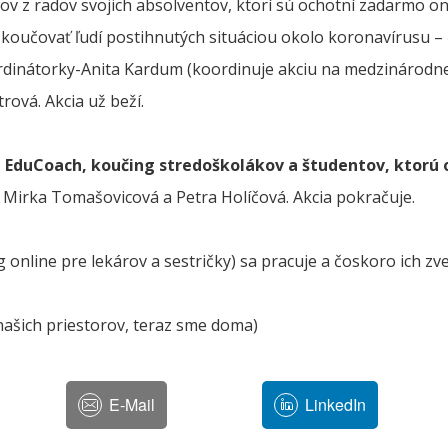
ov z radov svojich absolventov, ktorí sú ochotní zadarmo on
 koučovať ľudí postihnutých situáciou okolo koronavírusu –
dinátorky-Anita Kardum (koordinuje akciu na medzinárodne
ová. Akcia už beží.
EduCoach, koučing stredoškolákov a študentov, ktorú 
Mirka Tomašovicová a Petra Holíčová. Akcia pokračuje.
 online pre lekárov a sestričky) sa pracuje a čoskoro ich zve
z našich priestorov, teraz sme doma)
E-Mail
LinkedIn