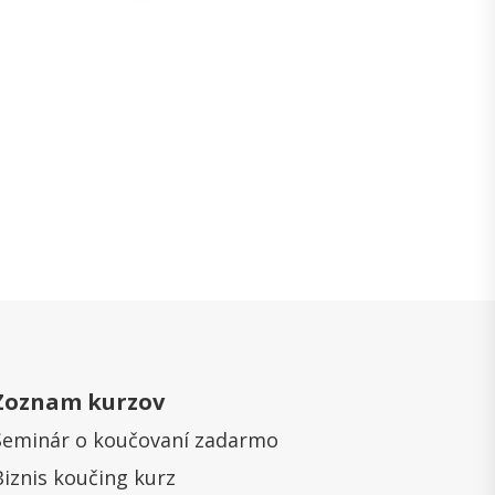
Zoznam kurzov
Seminár o koučovaní zadarmo
Biznis koučing kurz