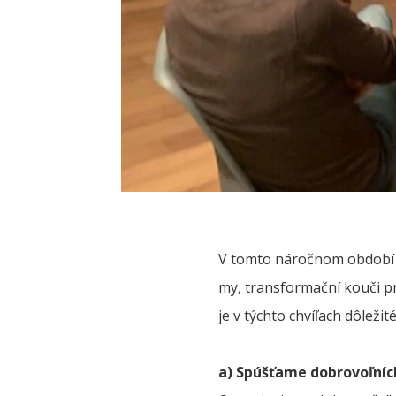
V tomto náročnom období k
my, transformační kouči pr
je v týchto chvíľach dôležit
a) Spúšťame dobrovoľníc