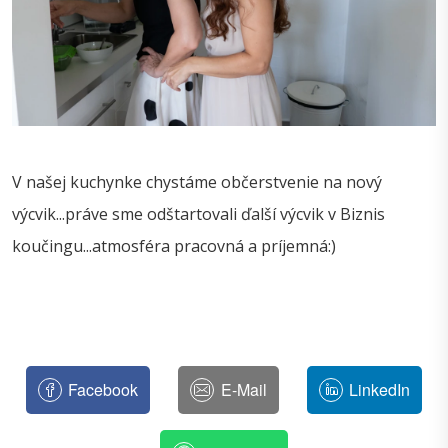
V našej kuchynke chystáme občerstvenie na nový
výcvik...práve sme odštartovali ďalší výcvik v Biznis
koučingu...atmosféra pracovná a príjemná:)
Facebook
E-Mail
LinkedIn