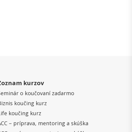
Zoznam kurzov
Seminár o koučovaní zadarmo
Biznis koučing kurz
Life koučing kurz
ACC – príprava, mentoring a skúška