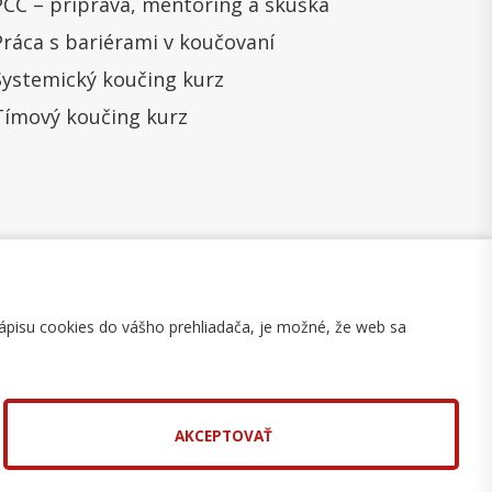
PCC – príprava, mentoring a skúška
Práca s bariérami v koučovaní
Systemický koučing kurz
Tímový koučing kurz
ápisu cookies do vášho prehliadača, je možné, že web sa
mulár na odstúpenie
Mapa stránky
AKCEPTOVAŤ