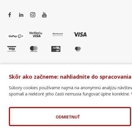
Skôr ako začneme: nahliadnite do spracovania
Súbory cookies používame najmä na anonymnú analýzu návštevnos
spomalí a niektoré jeho časti nemusia fungovať úplne korektne.
Všeobecné obchodné podmienky
Správa cookies
Copyright © 2018 - 2026 Business Coaching College, s.r.o
Tvorba web stránok
a
redakčný systém
od
AlejTech, s
ODMIETNUŤ