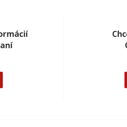
ormácií
Chc
aní