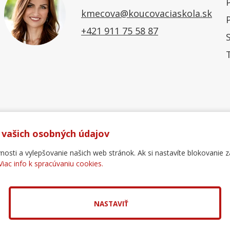
kmecova@koucovaciaskola.sk
+421 911 75 58 87
 vašich osobných údajov
ti a vylepšovanie našich web stránok. Ak si nastavíte blokovanie z
Viac info k spracúvaniu cookies.
Ochrana osobných údajov
Reklamačný poriadok
For
.
pol. s r.o.
NASTAVIŤ