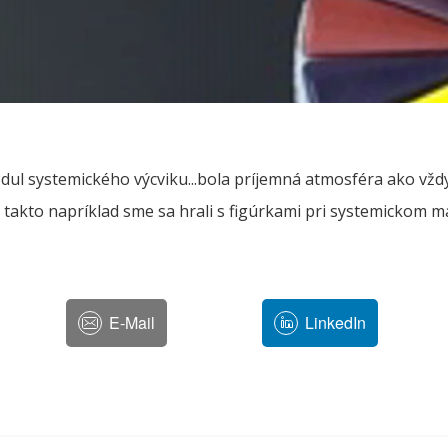
ul systemického výcviku...bola príjemná atmosféra ako vždy
.. takto napríklad sme sa hrali s figúrkami pri systemickom 
E-Mail
LinkedIn