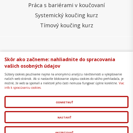
Práca s bariérami v koučovaní
Systemický koučing kurz
Tímový koučing kurz
Všeobecné obchodné podmienky
Správa cookies
Skôr ako začneme: nahliadnite do spracovania
vašich osobných údajov
Ochrana osobných údajov
Reklamačný poriadok
Súbory cookies používame najmä na anonymnú analýzu návštevnosti a vylepšovanie
Formulár na odstúpenie
Mapa stránky
našich web stránok. Ak si nastavíte blokovanie zápisu cookies do vášho prehliadača, je
možné, že web sa spomalí a niektoré jeho časti nemusia fungovať úplne korektne.
Viac
Copyright © 2018 - 2026 Business Coaching College,
info k spracúvaniu cookies.
s.r.o.
ODMIETNUŤ
Tvorba web stránok
a
redakčný systém
od
AlejTech,
spol. s r.o.
NASTAVIŤ
AKCEPTOVAŤ