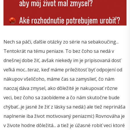
Nech sa páči, ďalšie otázky zo série na sebakoučing...
Tentokrát na tému peniaze. To bez čoho sa nedá v
dnešnej dobe žiť, avšak niekedy im je pripisovaná dosť
veľká moc...teraz, keď máme príležitosť byť odpojení od
nákupov všeličoho, máme čas sa zamyslieť, čo nám
naozaj dáva zmysel, ako dôležité je nakupovať rôzne
veci, bez čoho sa zaobídeme a čo nám skutočne bude
chýbať...je jasné že žiť z lásky sa nedá:) ale tiež neprináša
naplnenie iba život motivovaný peniazmi:) Rovnováha je
v živote hodne dôležitá... a tiež je úžasné robiť veci ktoré