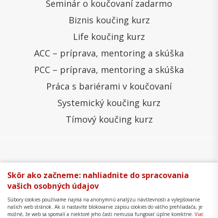
Seminár o koučovaní zadarmo
Biznis koučing kurz
Life koučing kurz
ACC – príprava, mentoring a skúška
PCC – príprava, mentoring a skúška
Práca s bariérami v koučovaní
Systemický koučing kurz
Tímový koučing kurz
Všeobecné obchodné podmienky
Správa cookies
Skôr ako začneme: nahliadnite do spracovania
vašich osobných údajov
Ochrana osobných údajov
Reklamačný poriadok
Súbory cookies používame najmä na anonymnú analýzu návštevnosti a vylepšovanie
Formulár na odstúpenie
Mapa stránky
našich web stránok. Ak si nastavíte blokovanie zápisu cookies do vášho prehliadača, je
možné, že web sa spomalí a niektoré jeho časti nemusia fungovať úplne korektne.
Viac