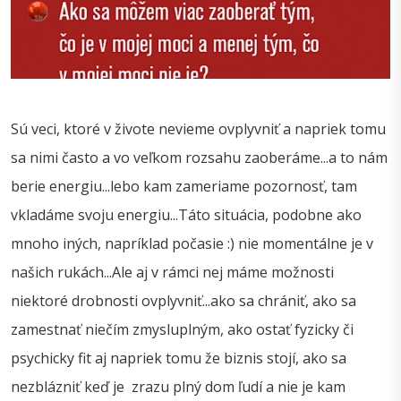
Sú veci, ktoré v živote nevieme ovplyvniť a napriek tomu
sa nimi často a vo veľkom rozsahu zaoberáme...a to nám
berie energiu...lebo kam zameriame pozornosť, tam
vkladáme svoju energiu...Táto situácia, podobne ako
mnoho iných, napríklad počasie :) nie momentálne je v
našich rukách...Ale aj v rámci nej máme možnosti
niektoré drobnosti ovplyvniť...ako sa chrániť, ako sa
zamestnať niečím zmysluplným, ako ostať fyzicky či
psychicky fit aj napriek tomu že biznis stojí, ako sa
nezblázniť keď je zrazu plný dom ľudí a nie je kam