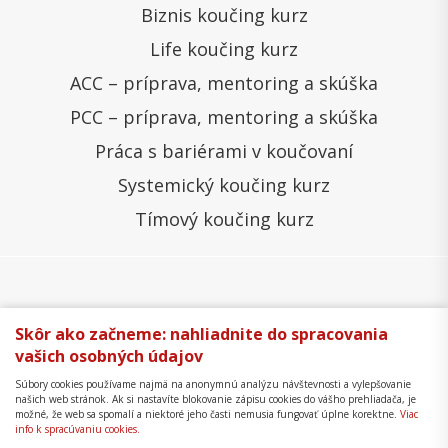
Biznis koučing kurz
Life koučing kurz
ACC – príprava, mentoring a skúška
PCC – príprava, mentoring a skúška
Práca s bariérami v koučovaní
Systemický koučing kurz
Tímový koučing kurz
Všeobecné obchodné podmienky
Správa cookies
Skôr ako začneme: nahliadnite do spracovania
vašich osobných údajov
Ochrana osobných údajov
Reklamačný poriadok
Súbory cookies používame najmä na anonymnú analýzu návštevnosti a vylepšovanie
Formulár na odstúpenie
Mapa stránky
našich web stránok. Ak si nastavíte blokovanie zápisu cookies do vášho prehliadača, je
možné, že web sa spomalí a niektoré jeho časti nemusia fungovať úplne korektne.
Viac
Copyright © 2018 - 2026 Business Coaching College,
info k spracúvaniu cookies.