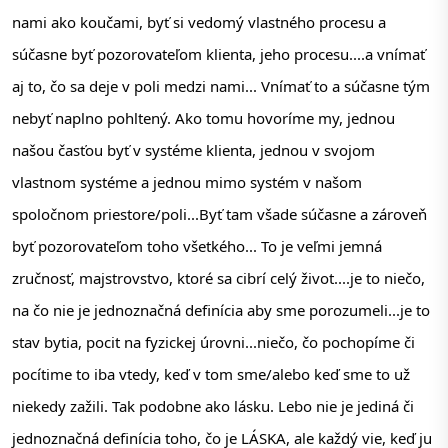
nami ako koučami, byť si vedomý vlastného procesu a 
súčasne byť pozorovateľom klienta, jeho procesu....a vnímať 
aj to, čo sa deje v poli medzi nami... Vnímať to a súčasne tým 
nebyť naplno pohltený. Ako tomu hovoríme my, jednou 
našou časťou byť v systéme klienta, jednou v svojom 
vlastnom systéme a jednou mimo systém v našom 
spoločnom priestore/poli...Byť tam všade súčasne a zároveň 
byť pozorovateľom toho všetkého... To je veľmi jemná 
zručnosť, majstrovstvo, ktoré sa cibrí celý život....je to niečo, 
na čo nie je jednoznačná definícia aby sme porozumeli...je to 
stav bytia, pocit na fyzickej úrovni...niečo, čo pochopíme či 
pocítime to iba vtedy, keď v tom sme/alebo keď sme to už 
niekedy zažili. Tak podobne ako lásku. Lebo nie je jediná či 
jednoznačná definícia toho, čo je LÁSKA, ale každý vie, keď ju 