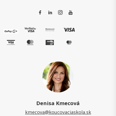
Denisa Kmecová
kmecova@koucovaciaskola.sk