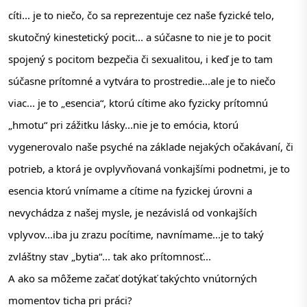
cíti... je to niečo, čo sa reprezentuje cez naše fyzické telo, 
skutočný kinestetický pocit... a súčasne to nie je to pocit 
spojený s pocitom bezpečia či sexualitou, i keď je to tam 
súčasne prítomné a vytvára to prostredie...ale je to niečo 
viac... je to „esencia“, ktorú cítime ako fyzicky prítomnú 
„hmotu“ pri zážitku lásky...nie je to emócia, ktorú 
vygenerovalo naše psyché na základe nejakých očakávaní, či 
potrieb, a ktorá je ovplyvňovaná vonkajšími podnetmi, je to 
esencia ktorú vnímame a cítime na fyzickej úrovni a 
nevychádza z našej mysle, je nezávislá od vonkajších 
vplyvov...iba ju zrazu pocítime, navnímame...je to taký 
zvláštny stav „bytia“... tak ako prítomnosť...
A ako sa môžeme začať dotýkať takýchto vnútorných 
momentov ticha pri práci? 