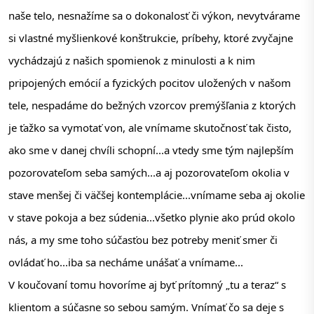
naše telo, nesnažíme sa o dokonalosť či výkon, nevytvárame 
si vlastné myšlienkové konštrukcie, príbehy, ktoré zvyčajne 
vychádzajú z našich spomienok z minulosti a k nim 
pripojených emócií a fyzických pocitov uložených v našom 
tele, nespadáme do bežných vzorcov premýšľania z ktorých 
je ťažko sa vymotať von, ale vnímame skutočnosť tak čisto, 
ako sme v danej chvíli schopní...a vtedy sme tým najlepším 
pozorovateľom seba samých...a aj pozorovateľom okolia v 
stave menšej či väčšej kontemplácie...vnímame seba aj okolie 
v stave pokoja a bez súdenia...všetko plynie ako prúd okolo 
nás, a my sme toho súčasťou bez potreby meniť smer či 
ovládať ho...iba sa necháme unášať a vnímame...
V koučovaní tomu hovoríme aj byť prítomný „tu a teraz“ s 
klientom a súčasne so sebou samým. Vnímať čo sa deje s 