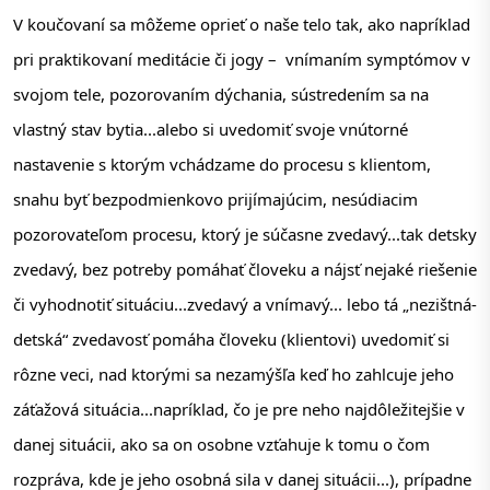
V koučovaní sa môžeme oprieť o naše telo tak, ako napríklad 
pri praktikovaní meditácie či jogy –  vnímaním symptómov v 
svojom tele, pozorovaním dýchania, sústredením sa na 
vlastný stav bytia...alebo si uvedomiť svoje vnútorné 
nastavenie s ktorým vchádzame do procesu s klientom, 
snahu byť bezpodmienkovo prijímajúcim, nesúdiacim 
pozorovateľom procesu, ktorý je súčasne zvedavý...tak detsky 
zvedavý, bez potreby pomáhať človeku a nájsť nejaké riešenie 
či vyhodnotiť situáciu...zvedavý a vnímavý... lebo tá „nezištná-
detská“ zvedavosť pomáha človeku (klientovi) uvedomiť si 
rôzne veci, nad ktorými sa nezamýšľa keď ho zahlcuje jeho 
záťažová situácia...napríklad, čo je pre neho najdôležitejšie v 
danej situácii, ako sa on osobne vzťahuje k tomu o čom 
rozpráva, kde je jeho osobná sila v danej situácii...), prípadne 