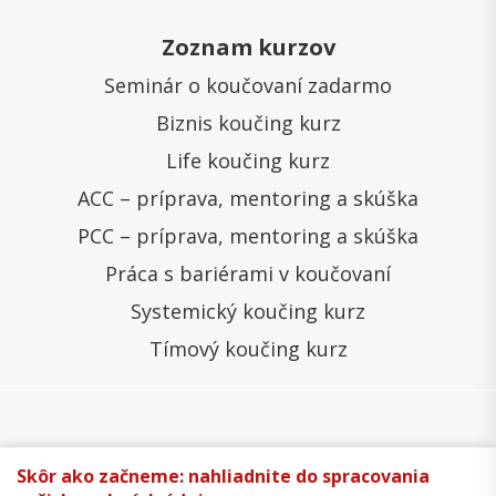
Zoznam kurzov
Seminár o koučovaní zadarmo
Biznis koučing kurz
Life koučing kurz
ACC – príprava, mentoring a skúška
PCC – príprava, mentoring a skúška
Práca s bariérami v koučovaní
Systemický koučing kurz
Tímový koučing kurz
Všeobecné obchodné podmienky
Správa cookies
Skôr ako začneme: nahliadnite do spracovania