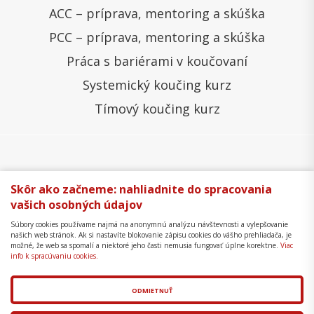
ACC – príprava, mentoring a skúška
PCC – príprava, mentoring a skúška
Práca s bariérami v koučovaní
Systemický koučing kurz
Tímový koučing kurz
Všeobecné obchodné podmienky
Správa cookies
Skôr ako začneme: nahliadnite do spracovania
vašich osobných údajov
Ochrana osobných údajov
Reklamačný poriadok
Súbory cookies používame najmä na anonymnú analýzu návštevnosti a vylepšovanie
Formulár na odstúpenie
Mapa stránky
našich web stránok. Ak si nastavíte blokovanie zápisu cookies do vášho prehliadača, je
možné, že web sa spomalí a niektoré jeho časti nemusia fungovať úplne korektne.
Viac
Copyright © 2018 - 2026 Business Coaching College,
info k spracúvaniu cookies.
s.r.o.
ODMIETNUŤ
Tvorba web stránok
a
redakčný systém
od
AlejTech,
spol. s r.o.