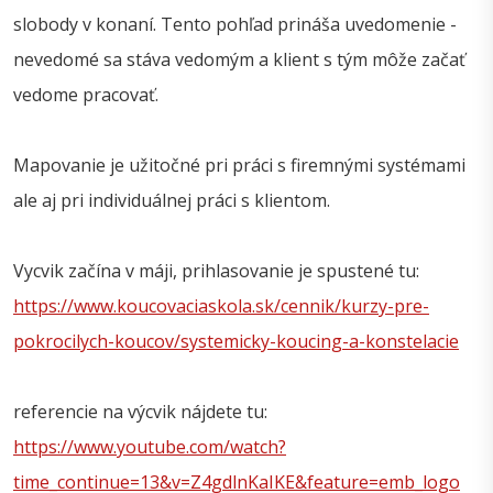
slobody v konaní. Tento pohľad prináša uvedomenie -
nevedomé sa stáva vedomým a klient s tým môže začať
vedome pracovať.
Mapovanie je užitočné pri práci s firemnými systémami
ale aj pri individuálnej práci s klientom.
Vycvik začína v máji, prihlasovanie je spustené tu:
https://www.koucovaciaskola.sk/cennik/kurzy-pre-
pokrocilych-koucov/systemicky-koucing-a-konstelacie
referencie na výcvik nájdete tu:
https://www.youtube.com/watch?
time_continue=13&v=Z4gdlnKaIKE&feature=emb_logo