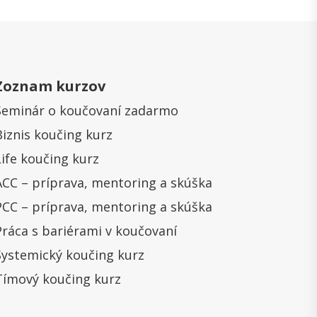
Zoznam kurzov
Seminár o koučovaní zadarmo
Biznis koučing kurz
Life koučing kurz
ACC – príprava, mentoring a skúška
PCC – príprava, mentoring a skúška
Práca s bariérami v koučovaní
Systemický koučing kurz
Tímový koučing kurz