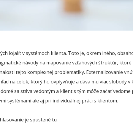
ch lojalít v systémoch klienta. Toto je, okrem iného, obsah
agmatické návody na mapovanie vzťahových štruktúr, ktoré
 znalosti tejto komplexnej problematiky. Externalizovanie vn
ľad na celok, ktorý ho ovplyvňuje a dáva mu viac slobody v
domé sa stáva vedomým a klient s tým môže začať vedome 
ými systémami ale aj pri individuálnej práci s klientom.
ihlasovanie je spustené tu: