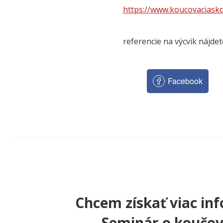
https://www.koucovaciasko
referencie na výcvik nájdet
Facebook
Chcem získať viac inf
Seminár o koučov