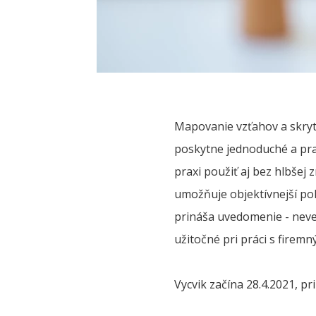
Mapovanie vzťahov a skrytý
poskytne jednoduché a pr
praxi použiť aj bez hlbšej
umožňuje objektívnejší poh
prináša uvedomenie - neve
užitočné pri práci s firemn
Vycvik začína 28.4.2021, pr