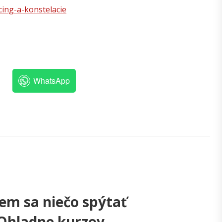
ing-a-konstelacie
WhatsApp
em sa niečo spýtať
Ohladne kurzov