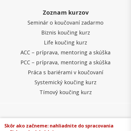
Zoznam kurzov
Seminár o koučovaní zadarmo
Biznis koučing kurz
Life koučing kurz
ACC – príprava, mentoring a skúška
PCC – príprava, mentoring a skúška
Práca s bariérami v koučovaní
Systemický koučing kurz
Tímový koučing kurz
Všeobecné obchodné podmienky
Správa cookies
Skôr ako začneme: nahliadnite do spracovania