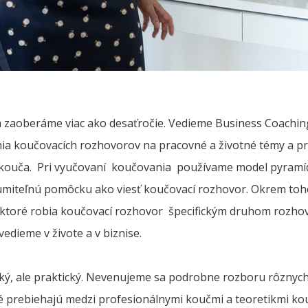
zaoberáme viac ako desaťročie. Vedieme Business Coaching 
a koučovacích rozhovorov na pracovné a životné témy a pr
 kouča. Pri vyučovaní koučovania používame model pyramídy
umiteľnú pomôcku ako viesť koučovací rozhovor. Okrem toho
ktoré robia koučovací rozhovor špecifickým druhom rozhov
edieme v živote a v biznise.
ý, ale praktický. Nevenujeme sa podrobne rozboru rôznych 
 prebiehajú medzi profesionálnymi koučmi a teoretikmi ko