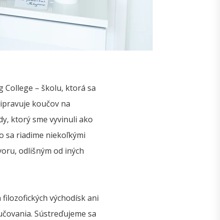
College – školu, ktorá sa
ipravuje koučov na
, ktorý sme vyvinuli ako
 sa riadime niekoľkými
oru, odlišným od iných
filozofických východísk ani
učovania. Sústreďujeme sa