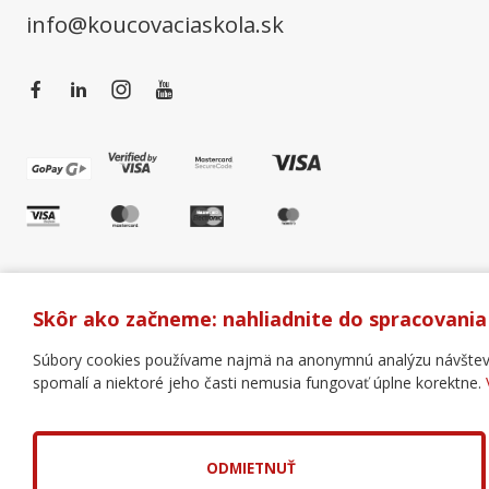
info@koucovaciaskola.sk
Skôr ako začneme: nahliadnite do spracovania
Súbory cookies používame najmä na anonymnú analýzu návštevnos
spomalí a niektoré jeho časti nemusia fungovať úplne korektne.
Všeobecné obchodné podmienky
Správa cookies
Copyright © 2018 - 2026 Business Coaching College, s.r.o
Tvorba web stránok
a
redakčný systém
od
AlejTech, s
ODMIETNUŤ