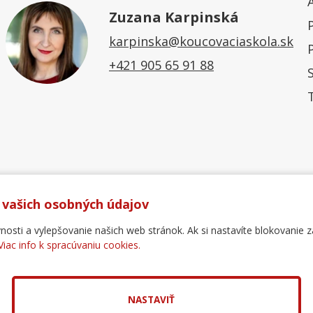
Zuzana Karpinská
karpinska@koucovaciaskola.sk
+421 905 65 91 88
 vašich osobných údajov
ti a vylepšovanie našich web stránok. Ak si nastavíte blokovanie z
Viac info k spracúvaniu cookies.
Ochrana osobných údajov
Reklamačný poriadok
For
.
pol. s r.o.
NASTAVIŤ