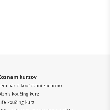
Zoznam kurzov
Seminár o koučovaní zadarmo
Biznis koučing kurz
Life koučing kurz