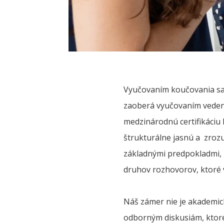
Vyučovaním koučovania sa 
zaoberá vyučovaním vedeni
medzinárodnú certifikáciu
štrukturálne jasnú a zroz
základnými predpokladmi, 
druhov rozhovorov, ktoré v
Náš zámer nie je akademick
odborným diskusiám, ktoré