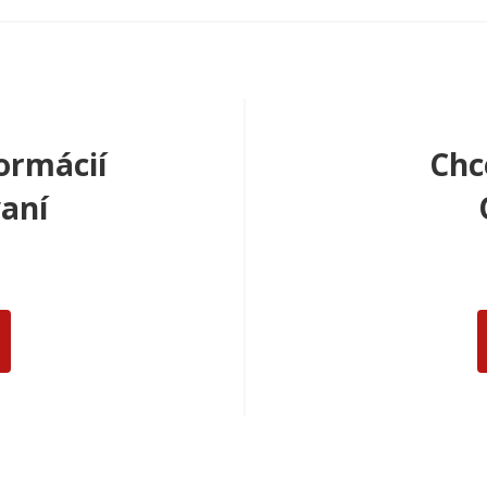
ormácií
Chc
aní