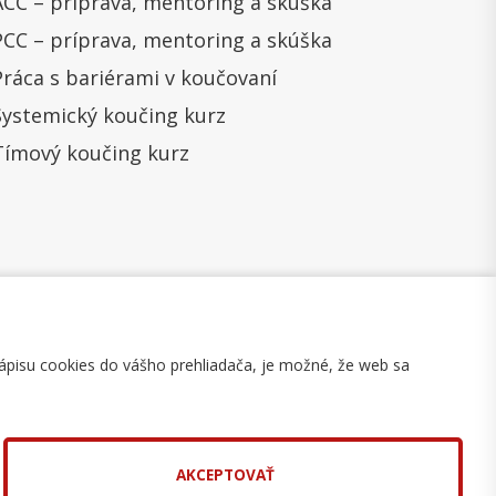
ACC – príprava, mentoring a skúška
PCC – príprava, mentoring a skúška
Práca s bariérami v koučovaní
Systemický koučing kurz
Tímový koučing kurz
ápisu cookies do vášho prehliadača, je možné, že web sa
mulár na odstúpenie
Mapa stránky
AKCEPTOVAŤ