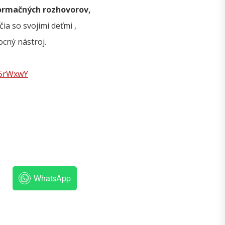
ormačných rozhovorov,
ia so svojimi deťmi ,
ocný nástroj.
55rWxwY
WhatsApp