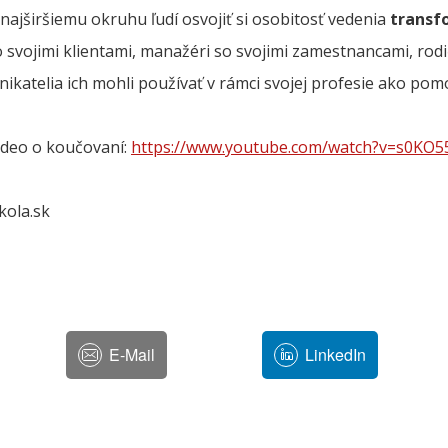
najširšiemu okruhu ľudí osvojiť si osobitosť vedenia
transf
o svojimi klientami, manažéri so svojimi zamestnancami, rodič
nikatelia ich mohli používať v rámci svojej profesie ako pom
video o koučovaní:
https://www.youtube.com/watch?v=s0KO
kola.sk
E-Mail
LinkedIn