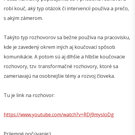
robí kouč, aký typ otázok či intervencií používa a prečo,
s akým zámerom.
Takýto typ rozhovorov sa bežne používa na pracovisku,
kde je zavedený okrem iných aj koučovací spôsob
komunikácie. A potom sú aj dlhšie a hlbšie koučovacie
rozhovory, tzv. transformačné rozhovory, ktoré sa
zameriavajú na osobnejšie témy a rozvoj človeka.
Tu je link na rozhovor:
https://www.youtube.com/watch?v=RDj9mysloDg
Príjemné počúvanie:)