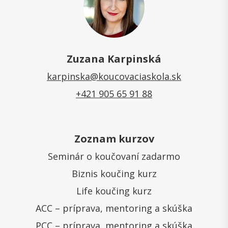
Zuzana Karpinská
karpinska@koucovaciaskola.sk
+421 905 65 91 88
Zoznam kurzov
Seminár o koučovaní zadarmo
Biznis koučing kurz
Life koučing kurz
ACC – príprava, mentoring a skúška
PCC – príprava, mentoring a skúška