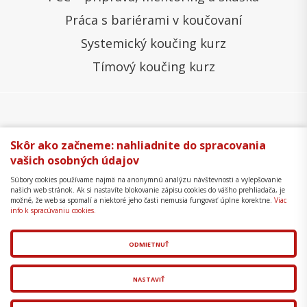
Práca s bariérami v koučovaní
Systemický koučing kurz
Tímový koučing kurz
Všeobecné obchodné podmienky
Správa cookies
Skôr ako začneme: nahliadnite do spracovania
vašich osobných údajov
Ochrana osobných údajov
Reklamačný poriadok
Súbory cookies používame najmä na anonymnú analýzu návštevnosti a vylepšovanie
Formulár na odstúpenie
Mapa stránky
našich web stránok. Ak si nastavíte blokovanie zápisu cookies do vášho prehliadača, je
možné, že web sa spomalí a niektoré jeho časti nemusia fungovať úplne korektne.
Viac
Copyright © 2018 - 2026 Business Coaching College,
info k spracúvaniu cookies.
s.r.o.
ODMIETNUŤ
Tvorba web stránok
a
redakčný systém
od
AlejTech,
spol. s r.o.
NASTAVIŤ