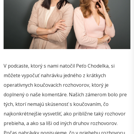
V podcaste, ktorý s nami natočil Peťo Chodelka, si
môžete vypočuť nahrávku jedného z krátkych
operatívnych koučovacích rozhovorov, ktorý je
doplnený o naše komentáre. Našich zámerom bolo pre
tých, ktorí nemajú skúsenosť s koučovaním, čo
najkonkrétnejšie vysvetliť, ako približne taký rozhovor
prebieha, a ako sa líši od iných druhov rozhovorov.
Počas nahrávky popisujeme, čo v priebehu rozhovoru