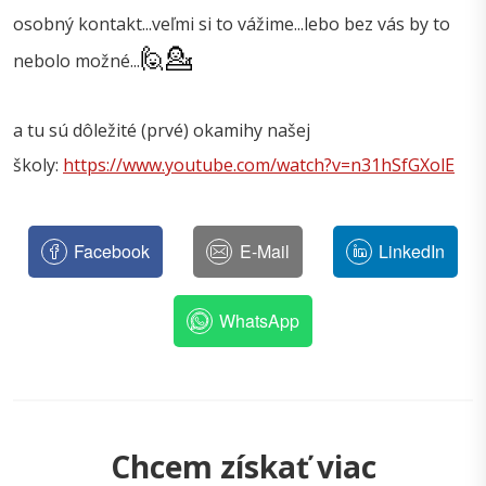
osobný kontakt...veľmi si to vážime...lebo bez vás by to
🙋
💁
nebolo možné...
a tu sú dôležité (prvé) okamihy našej
školy:
https://www.youtube.com/watch?v=n31hSfGXolE
Facebook
E-Mail
LinkedIn
WhatsApp
Chcem získať viac