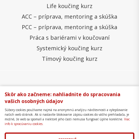
Life koučing kurz
ACC – príprava, mentoring a skúška
PCC – príprava, mentoring a skúška
Práca s bariérami v koučovaní
Systemický koučing kurz
Tímový koučing kurz
Všeobecné obchodné podmienky
Správa cookies
Skôr ako začneme: nahliadnite do spracovania
vašich osobných údajov
Ochrana osobných údajov
Reklamačný poriadok
Súbory cookies používame najmä na anonymnú analýzu návštevnosti a vylepšovanie
Formulár na odstúpenie
Mapa stránky
našich web stránok. Ak si nastavíte blokovanie zápisu cookies do vášho prehliadača, je
možné, že web sa spomalí a niektoré jeho časti nemusia fungovať úplne korektne.
Viac
Copyright © 2018 - 2026 Business Coaching College,
info k spracúvaniu cookies.
s.r.o.