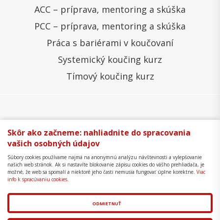
ACC – príprava, mentoring a skúška
PCC – príprava, mentoring a skúška
Práca s bariérami v koučovaní
Systemický koučing kurz
Tímový koučing kurz
Všeobecné obchodné podmienky
Správa cookies
Skôr ako začneme: nahliadnite do spracovania
vašich osobných údajov
Ochrana osobných údajov
Reklamačný poriadok
Súbory cookies používame najmä na anonymnú analýzu návštevnosti a vylepšovanie
Formulár na odstúpenie
Mapa stránky
našich web stránok. Ak si nastavíte blokovanie zápisu cookies do vášho prehliadača, je
možné, že web sa spomalí a niektoré jeho časti nemusia fungovať úplne korektne.
Viac
Copyright © 2018 - 2026 Business Coaching College,
info k spracúvaniu cookies.
s.r.o.
ODMIETNUŤ
Tvorba web stránok
a
redakčný systém
od
AlejTech,
spol. s r.o.