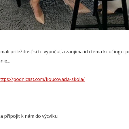
nemali príležitosť si to vypočuť a zaujíma ich téma koučingu..
ie...
ttps://podnicast.com/koucovacia-skola/
a připojit k nám do výcviku.