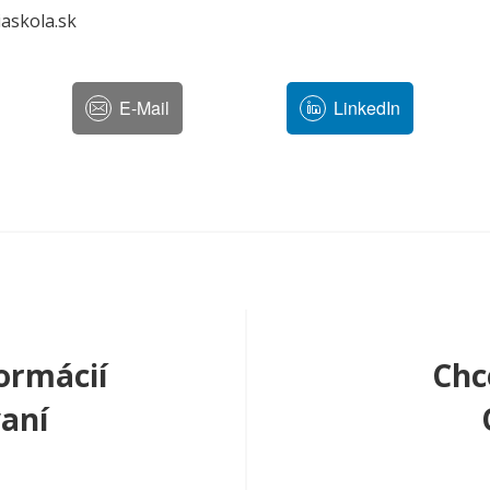
iaskola.sk
E-Mail
LinkedIn
ormácií
Chc
aní