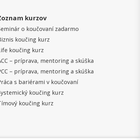
Zoznam kurzov
Seminár o koučovaní zadarmo
Biznis koučing kurz
Life koučing kurz
ACC – príprava, mentoring a skúška
PCC – príprava, mentoring a skúška
Práca s bariérami v koučovaní
Systemický koučing kurz
Tímový koučing kurz