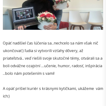
Opäť nadišiel čas lúčenia sa...nechcelo sa nám však nič
ukončovať:) ľudia si vytvorili vzťahy dôvery, až
priateľstvá... veď riešili svoje skutočné témy, otvárali sa a
boli odvážne ozajstní ....učenie, humor, radosť, inšpirácia
...bolo nám potešením s vami!
A opäť prišiel kuriér s krásnymi kytičkami, ukážeme vám
ich:)