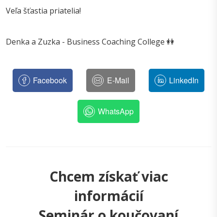
Veľa šťastia priatelia!
Denka a Zuzka - Business Coaching College 👭
Facebook
E-Mail
LinkedIn
WhatsApp
Chcem získať viac
informácií
Seminár o koučovaní