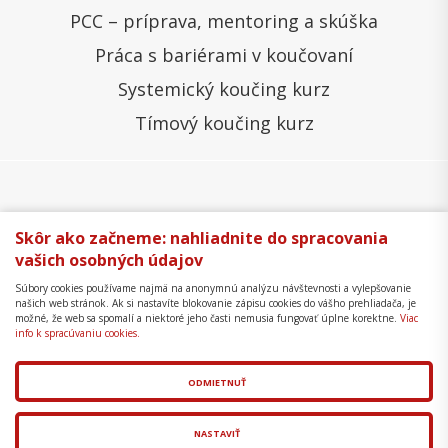
PCC – príprava, mentoring a skúška
Práca s bariérami v koučovaní
Systemický koučing kurz
Tímový koučing kurz
Všeobecné obchodné podmienky
Správa cookies
Skôr ako začneme: nahliadnite do spracovania
vašich osobných údajov
Ochrana osobných údajov
Reklamačný poriadok
Súbory cookies používame najmä na anonymnú analýzu návštevnosti a vylepšovanie
Formulár na odstúpenie
Mapa stránky
našich web stránok. Ak si nastavíte blokovanie zápisu cookies do vášho prehliadača, je
možné, že web sa spomalí a niektoré jeho časti nemusia fungovať úplne korektne.
Viac
Copyright © 2018 - 2026 Business Coaching College,
info k spracúvaniu cookies.
s.r.o.
ODMIETNUŤ
Tvorba web stránok
a
redakčný systém
od
AlejTech,
spol. s r.o.
NASTAVIŤ