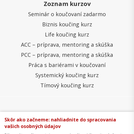
Zoznam kurzov
Seminár o koučovaní zadarmo
Biznis koučing kurz
Life koučing kurz
ACC – príprava, mentoring a skúška
PCC – príprava, mentoring a skúška
Práca s bariérami v koučovaní
Systemický koučing kurz
Tímový koučing kurz
Všeobecné obchodné podmienky
Správa cookies
Skôr ako začneme: nahliadnite do spracovania
vašich osobných údajov
Ochrana osobných údajov
Reklamačný poriadok