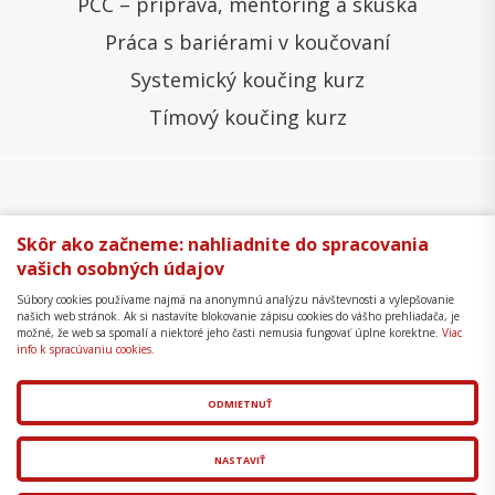
PCC – príprava, mentoring a skúška
Práca s bariérami v koučovaní
Systemický koučing kurz
Tímový koučing kurz
Všeobecné obchodné podmienky
Správa cookies
Skôr ako začneme: nahliadnite do spracovania
vašich osobných údajov
Ochrana osobných údajov
Reklamačný poriadok
Súbory cookies používame najmä na anonymnú analýzu návštevnosti a vylepšovanie
Formulár na odstúpenie
Mapa stránky
našich web stránok. Ak si nastavíte blokovanie zápisu cookies do vášho prehliadača, je
možné, že web sa spomalí a niektoré jeho časti nemusia fungovať úplne korektne.
Viac
Copyright © 2018 - 2026 Business Coaching College,
info k spracúvaniu cookies.
s.r.o.
ODMIETNUŤ
Tvorba web stránok
a
redakčný systém
od
AlejTech,
spol. s r.o.
NASTAVIŤ