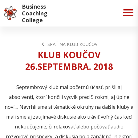
Business
Coaching
College
SPÄŤ NA KLUB KOUČOV
KLUB KOUČOV
26.SEPTEMBRA. 2018
Septembrový klub mal početnú účasť, prišli aj
absolventi, ktorí končili vycvik pred 5 rokmi, aj úplne
noví.... Navrhli sme si tématické okruhy na ďalšie kluby a
mali sme aj zaujímavé diskusie ako tráviť voľný čas keď
nekoučujeme, či relaxovať alebo počúvať audio
rozvojové príspevky...a diskusia bola zapálená...niektorí