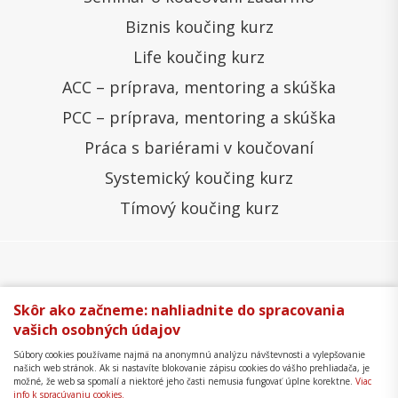
Biznis koučing kurz
Life koučing kurz
ACC – príprava, mentoring a skúška
PCC – príprava, mentoring a skúška
Práca s bariérami v koučovaní
Systemický koučing kurz
Tímový koučing kurz
Všeobecné obchodné podmienky
Správa cookies
Skôr ako začneme: nahliadnite do spracovania
vašich osobných údajov
Ochrana osobných údajov
Reklamačný poriadok
Súbory cookies používame najmä na anonymnú analýzu návštevnosti a vylepšovanie
Formulár na odstúpenie
Mapa stránky
našich web stránok. Ak si nastavíte blokovanie zápisu cookies do vášho prehliadača, je
možné, že web sa spomalí a niektoré jeho časti nemusia fungovať úplne korektne.
Viac
Copyright © 2018 - 2026 Business Coaching College,
info k spracúvaniu cookies.