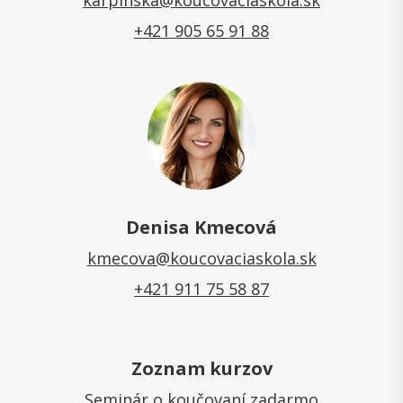
karpinska@koucovaciaskola.sk
+421 905 65 91 88
Denisa Kmecová
kmecova@koucovaciaskola.sk
+421 911 75 58 87
Zoznam kurzov
Seminár o koučovaní zadarmo