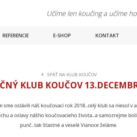
Učíme len koučing a učíme h
REFERENCIE
E-SHOP
KONTAKT
SPÄŤ NA KLUB KOUČOV
ČNÝ KLUB KOUČOV 13.DECEMBR
e oslávili náš koučovací rok 2018...celý klub sa niesol v a
pechu a oslavy nášho koučovacieho života...a samozrejme boli
punč...tak šťastné a veselé Vianoce želáme.