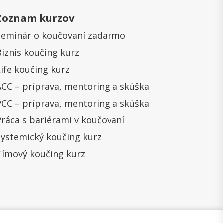
Zoznam kurzov
Seminár o koučovaní zadarmo
Biznis koučing kurz
Life koučing kurz
ACC – príprava, mentoring a skúška
PCC – príprava, mentoring a skúška
Práca s bariérami v koučovaní
Systemický koučing kurz
Tímový koučing kurz