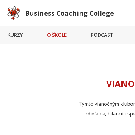
Business Coaching College
KURZY
O ŠKOLE
PODCAST
VIANO
Týmto vianočným klubom sm
zdieľania, bilancií ús