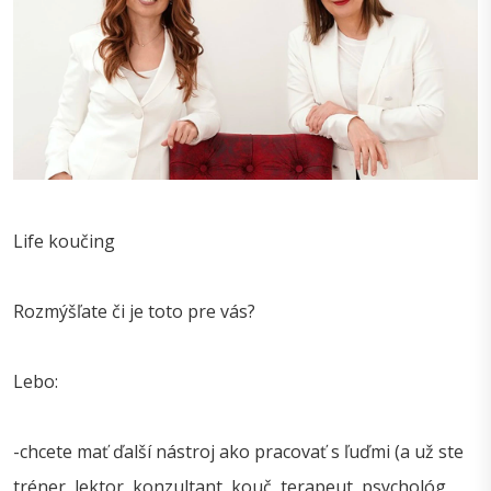
Life koučing
Rozmýšľate či je toto pre vás?
Lebo:
-chcete mať ďalší nástroj ako pracovať s ľuďmi (a už ste
tréner, lektor, konzultant, kouč, terapeut, psychológ,