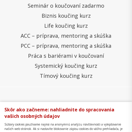
Seminár o koučovaní zadarmo
Biznis koučing kurz
Life koučing kurz
ACC – príprava, mentoring a skúška
PCC – príprava, mentoring a skúška
Práca s bariérami v koučovaní
Systemický koučing kurz
Tímový koučing kurz
Všeobecné obchodné podmienky
Správa cookies
Skôr ako začneme: nahliadnite do spracovania
vašich osobných údajov
Ochrana osobných údajov
Reklamačný poriadok
Súbory cookies používame najmä na anonymnú analýzu návštevnosti a vylepšovanie
Formulár na odstúpenie
Mapa stránky
našich web stránok. Ak si nastavíte blokovanie zápisu cookies do vášho prehliadača, je