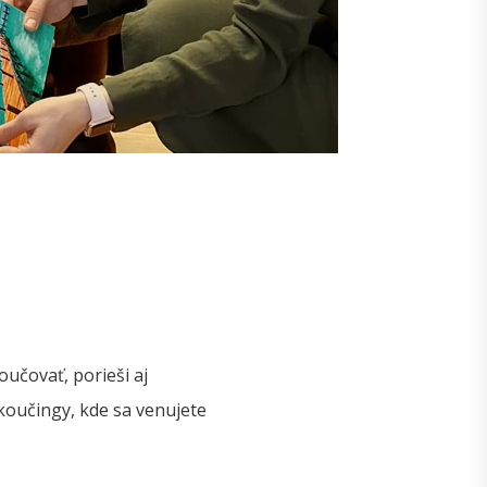
oučovať, porieši aj
koučingy, kde sa venujete