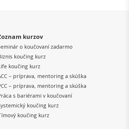
Zoznam kurzov
Seminár o koučovaní zadarmo
Biznis koučing kurz
Life koučing kurz
ACC – príprava, mentoring a skúška
PCC – príprava, mentoring a skúška
Práca s bariérami v koučovaní
Systemický koučing kurz
Tímový koučing kurz