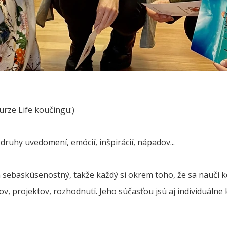
urze Life koučingu:)
ruhy uvedomení, emócií, inšpirácií, nápadov...
 a sebaskúsenostný, takže každý si okrem toho, že sa naučí k
, projektov, rozhodnutí. Jeho súčasťou jsú aj individuálne 