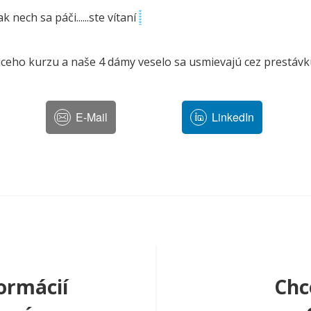
 nech sa páči......ste vítaní
úceho kurzu a naše 4 dámy veselo sa usmievajú cez prestáv
E-Mail
LinkedIn
ormácií
Chc