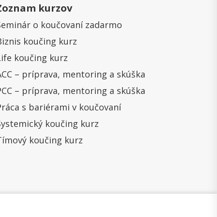
Zoznam kurzov
Seminár o koučovaní zadarmo
Biznis koučing kurz
Life koučing kurz
ACC – príprava, mentoring a skúška
PCC – príprava, mentoring a skúška
Práca s bariérami v koučovaní
Systemický koučing kurz
Tímový koučing kurz