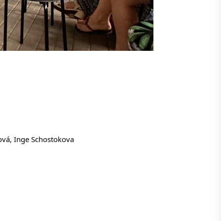
ová
, 
Inge Schostokova 