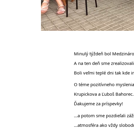
Minulý týždeň bol Medzináro
A na ten deň sme zrealizovali
Boli veľmi teplé dni tak kde 
O téme pozitívneho myslenia 
Krupickova
 a 
Ľuboš Bahorec
.
Ďakujeme za príspevky!
...a potom sme pozdieľali záž
...atmosféra ako vždy slobodná