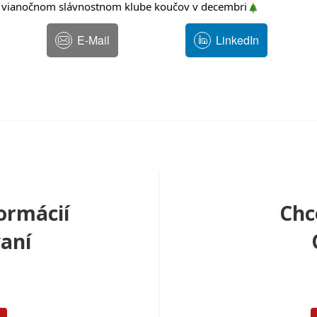
 vianočnom slávnostnom klube koučov v decembri
E-Mail
LinkedIn
ormácií
Chc
aní