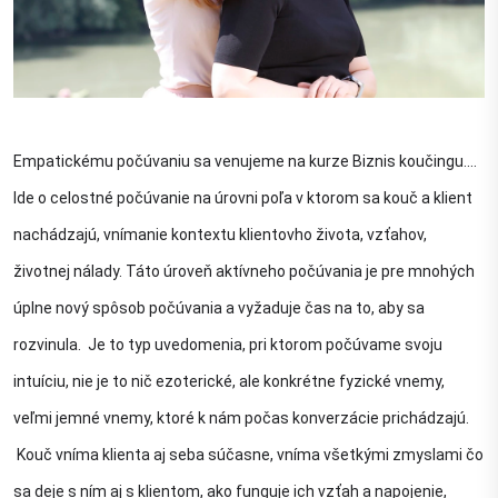
Empatickému počúvaniu sa venujeme na kurze Biznis koučingu.... 
Ide o celostné počúvanie na úrovni poľa v ktorom sa kouč a klient 
nachádzajú, vnímanie kontextu klientovho života, vzťahov, 
životnej nálady. Táto úroveň aktívneho počúvania je pre mnohých 
úplne nový spôsob počúvania a vyžaduje čas na to, aby sa 
rozvinula.  Je to typ uvedomenia, pri ktorom počúvame svoju 
intuíciu, nie je to nič ezoterické, ale konkrétne fyzické vnemy, 
veľmi jemné vnemy, ktoré k nám počas konverzácie prichádzajú. 
 Kouč vníma klienta aj seba súčasne, vníma všetkými zmyslami čo 
sa deje s ním aj s klientom, ako funguje ich vzťah a napojenie, 