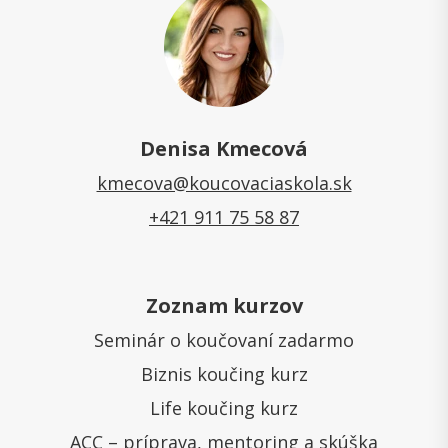
Denisa Kmecová
kmecova@koucovaciaskola.sk
+421 911 75 58 87
Zoznam kurzov
Seminár o koučovaní zadarmo
Biznis koučing kurz
Life koučing kurz
ACC – príprava, mentoring a skúška