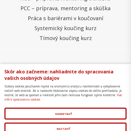
PCC – príprava, mentoring a skúška
Práca s bariérami v koučovaní
Systemický koučing kurz
Tímový koučing kurz
Všeobecné obchodné podmienky
Správa cookies
Skôr ako začneme: nahliadnite do spracovania
vašich osobných údajov
Ochrana osobných údajov
Reklamačný poriadok
Súbory cookies používame najmä na anonymnú analýzu návštevnosti a vylepšovanie
Formulár na odstúpenie
Mapa stránky
našich web stránok. Ak si nastavíte blokovanie zápisu cookies do vášho prehliadača, je
možné, že web sa spomalí a niektoré jeho časti nemusia fungovať úplne korektne.
Viac
Copyright © 2018 - 2026 Business Coaching College,
info k spracúvaniu cookies.
s.r.o.
ODMIETNUŤ
Tvorba web stránok
a
redakčný systém
od
AlejTech,
spol. s r.o.
NASTAVIŤ