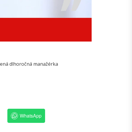
kúsená dlhoročná manažérka
WhatsApp