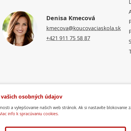
Denisa Kmecová
kmecova@koucovaciaskola.sk
+421 911 75 58 87
 vašich osobných údajov
ti a vylepšovanie našich web stránok. Ak si nastavíte blokovanie z
Viac info k spracúvaniu cookies.
Ochrana osobných údajov
Reklamačný poriadok
For
.