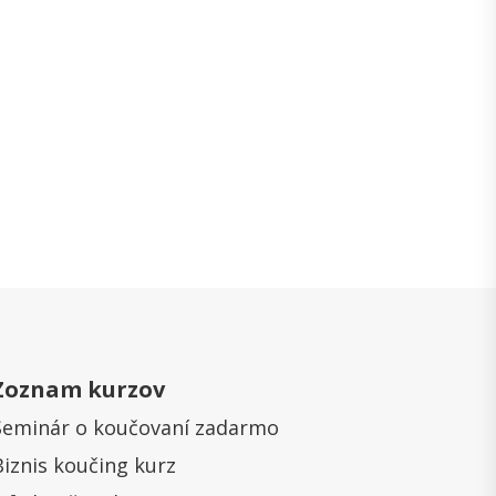
Zoznam kurzov
Seminár o koučovaní zadarmo
Biznis koučing kurz