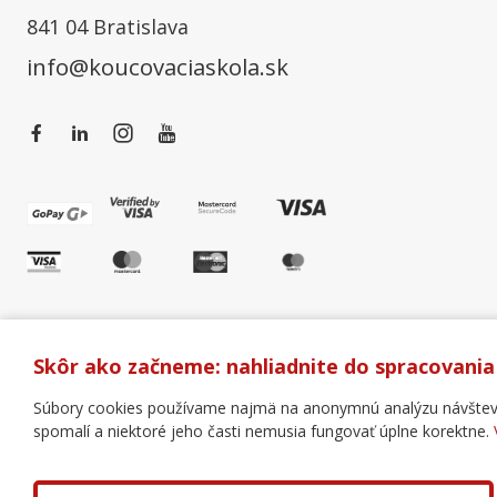
841 04 Bratislava
info@koucovaciaskola.sk
Skôr ako začneme: nahliadnite do spracovania
Súbory cookies používame najmä na anonymnú analýzu návštevnos
spomalí a niektoré jeho časti nemusia fungovať úplne korektne.
Všeobecné obchodné podmienky
Správa cookies
Copyright © 2018 - 2026 Business Coaching College, s.r.o