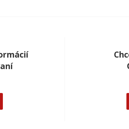
ormácií
Chc
aní