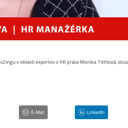
 koučingu v oblasti expertov v HR práce Monika Tóthová, s
E-Mail
LinkedIn