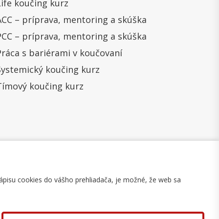
Life koučing kurz
ACC – príprava, mentoring a skúška
PCC – príprava, mentoring a skúška
Práca s bariérami v koučovaní
Systemický koučing kurz
Tímový koučing kurz
ápisu cookies do vášho prehliadača, je možné, že web sa
mulár na odstúpenie
Mapa stránky