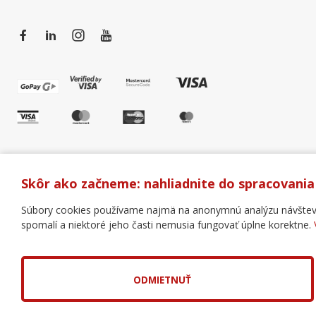
Skôr ako začneme: nahliadnite do spracovania
Súbory cookies používame najmä na anonymnú analýzu návštevnos
spomalí a niektoré jeho časti nemusia fungovať úplne korektne.
Všeobecné obchodné podmienky
Správa cookies
Copyright © 2018 - 2026 Business Coaching College, s.r.o
Tvorba web stránok
a
redakčný systém
od
AlejTech, s
ODMIETNUŤ