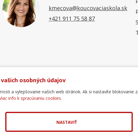
kmecova@koucovaciaskola.sk
+421 911 75 58 87
 vašich osobných údajov
ti a vylepšovanie našich web stránok. Ak si nastavíte blokovanie z
Viac info k spracúvaniu cookies.
Ochrana osobných údajov
Reklamačný poriadok
For
.
pol. s r.o.
NASTAVIŤ