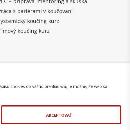
PCC – príprava, mentoring a skúška
Práca s bariérami v koučovaní
Systemický koučing kurz
Tímový koučing kurz
ápisu cookies do vášho prehliadača, je možné, že web sa
mulár na odstúpenie
Mapa stránky
AKCEPTOVAŤ