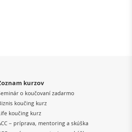
Zoznam kurzov
Seminár o koučovaní zadarmo
Biznis koučing kurz
Life koučing kurz
ACC – príprava, mentoring a skúška