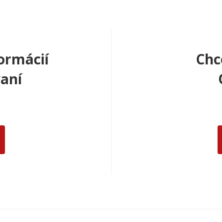
ormácií
Chc
aní