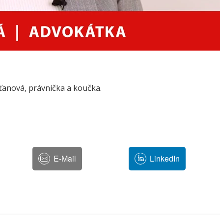
ťanová, právnička a koučka.
E-Mail
LinkedIn