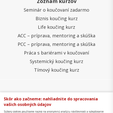
Zoznam kurzov
Seminár o koučovaní zadarmo
Biznis koučing kurz
Life koučing kurz
ACC – príprava, mentoring a skúška
PCC – príprava, mentoring a skúška
Práca s bariérami v koučovaní
Systemický koučing kurz
Tímový koučing kurz
Všeobecné obchodné podmienky
Správa cookies
Skôr ako začneme: nahliadnite do spracovania
vašich osobných údajov
Ochrana osobných údajov
Reklamačný poriadok
Súbory cookies používame najmä na anonymnú analýzu návštevnosti a vylepšovanie